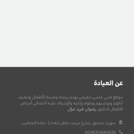
عن العيادة
موقع طبي علمي تثقيفي يهتم برعاية وصحة الأطفال وتثقيف
آبائهم وتوعيتهم ويقوم بإدارته والإشراف عليه أخصائي أمراض
الأطفال الدكتور
رضوان فريد غزال
.
سوريا, دمشق, شارع مرشد خاطر (بغداد) , جادة الخطيب.
00963114414026