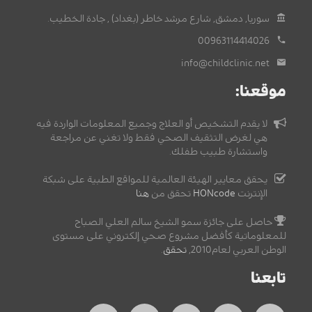
سوريا, دمشق, شارع مرشد خاطر (بغداد) , جادة الخطيب.
00963114414026
info@childclinic.net
موقعنا:
لا يقدم التشخيص أو العلاج وجميع المعلومات الواردة فيه
هي لغرض التثقيف الصحي فقط ولا تغني عن مراجعة
واستشارة طبيب طفلك.
يحقق معايير الهيئة العالمية للمواقع الطبية على شبكة
الإنترنت
HONcode
تحقق من
هنا
حاصل على جائزة سمو الشيخ سالم العلي الصباح
للمعلوماتية كأفضل مشروع صحي إلكتروني على مستوى
الوطن العربي لعام2010,
تحقق
.
تابعنا