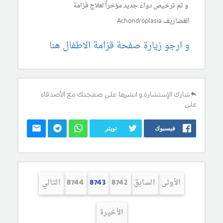
و تم ترخيص دواء جديد مؤخراً لعلاج قزامة
الغضاريف Achondroplasia
و ارجو زيارة صفحة قزامة الاطفال هنا
شارك الإستشارة و انشرها على صفحتك مع الأصدقاء
على:
فيسبوك
تويتر
الأولى
السابق
8742
8743
8744
التالي
الأخيرة