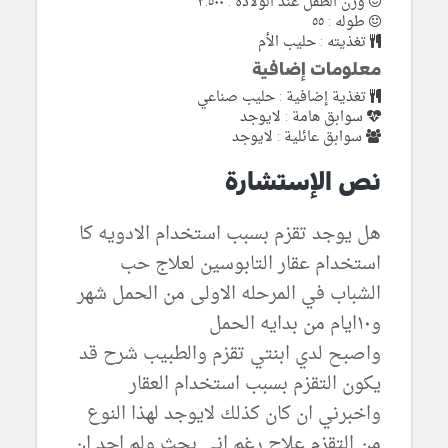
وزن الطفل عند الولادة : ٣.٥٠٠
طوله : ٥٥
تغذيته : حليب الأم
معلومات إضافية
تغذية إضافية : حليب صناعي
سوابق هامة : لايوجد
سوابق عائلية : لايوجد
نص الإستشارة
هل يوجد تقزم بسبب استخدام الادويه كا
استخدام عقار التابوسين لعلاج حب
الشباب في المرحله الاولى من الحمل شهر
و١٠ايام من بدايه الحمل
واصبح لدي ابنتي تقزم والطبيب شرح قد
يكون التقزم بسبب استخدام العقار
واخبرني ان كان كذلك لايوجد لهذا النوع
من التقزم علاج رغم اني بحث ولم اجد ان