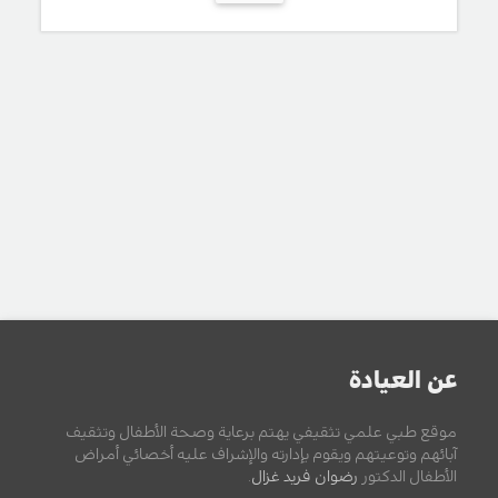
عن العيادة
موقع طبي علمي تثقيفي يهتم برعاية وصحة الأطفال وتثقيف
آبائهم وتوعيتهم ويقوم بإدارته والإشراف عليه أخصائي أمراض
الأطفال الدكتور
رضوان فريد غزال
.