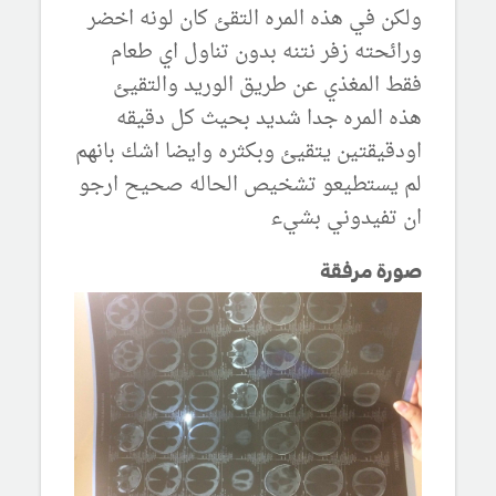
ولكن في هذه المره التقئ كان لونه اخضر
ورائحته زفر نتنه بدون تناول اي طعام
فقط المغذي عن طريق الوريد والتقيئ
هذه المره جدا شديد بحيث كل دقيقه
اودقيقتين يتقيئ وبكثره وايضا اشك بانهم
لم يستطيعو تشخيص الحاله صحيح ارجو
ان تفيدوني بشيء
صورة مرفقة