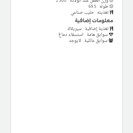
وزن الطفل عند الولادة : 2.300
طوله : 69.5
تغذيته : حليب صناعي
معلومات إضافية
تغذية إضافية : سيريلاك
سوابق هامة : استسقاء دماغ
سوابق عائلية : لايوجد