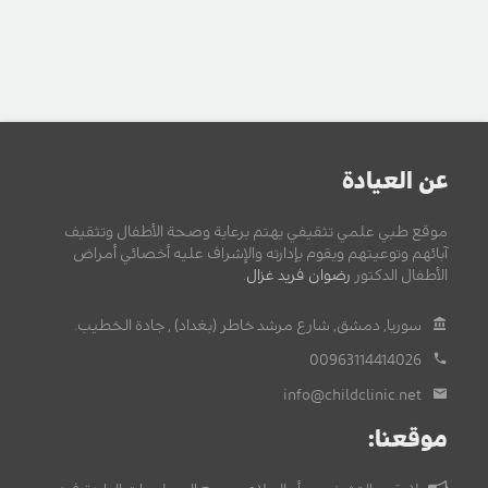
عن العيادة
موقع طبي علمي تثقيفي يهتم برعاية وصحة الأطفال وتثقيف
آبائهم وتوعيتهم ويقوم بإدارته والإشراف عليه أخصائي أمراض
الأطفال الدكتور
رضوان فريد غزال
.
سوريا, دمشق, شارع مرشد خاطر (بغداد) , جادة الخطيب.
00963114414026
info@childclinic.net
موقعنا: