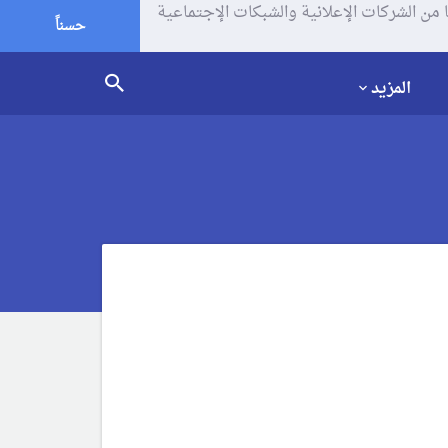
يف الإرتباط (الكوكيز) لتحليل زياراتك وإستخدامك للموقع و تتم مشاركة بعض المعلومات مع Google وغيرها من الشركات الإعلانية والشبكات الإجتماعية
حسناً
المزيد