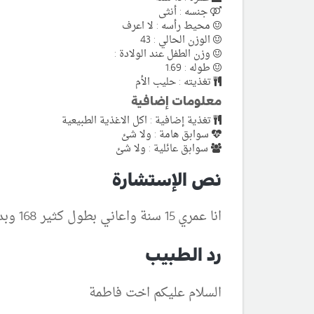
جنسه : أنثى
محيط رأسه : لا اعرف
الوزن الحالي : 43
وزن الطفل عند الولادة :
طوله : 1.69
تغذيته : حليب الأم
معلومات إضافية
تغذية إضافية : اكل الاغذية الطبيعية
سوابق هامة : ولا شئ
سوابق عائلية : ولا شئ
نص الإستشارة
انا عمري 15 سنة واعاني بطول كثير 168 وبدي اتوقف عن الطول اعطني اسم دواء يوقف عن الطول نهائيا وشكرا
رد الطبيب
السلام عليكم اخت فاطمة