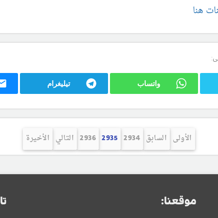
نات هنا
ى:
واتساب
تيليغرام
الأولى
السابق
2934
2935
2936
التالي
الأخيرة
موقعنا:
تا