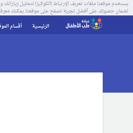
لضمان حصولك على أفضل تجربة تصفح على موقعنا, يمكنك معرفة
الرئيسية
أقسام الموق