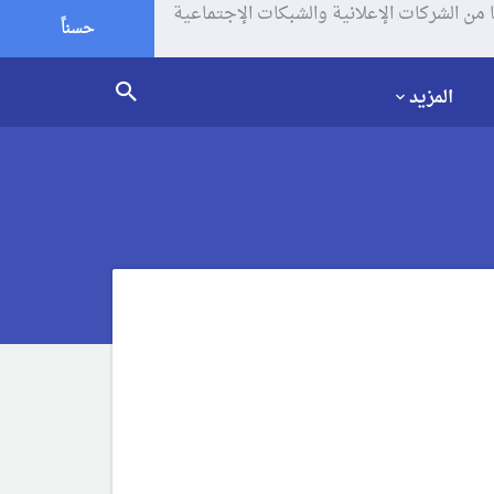
يف الإرتباط (الكوكيز) لتحليل زياراتك وإستخدامك للموقع و تتم مشاركة بعض المعلومات مع Google وغيرها من الشركات الإعلانية والشبكات الإجتماعية
حسناً
المزيد