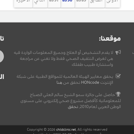
الأولى
السابق
8589
8590
8591
التالي
الأخيرة
موقعنا:
تا
لا يقدم التشخيص أو العلاج وجميع المعلومات الواردة فيه
هي لغرض التثقيف الصحي فقط ولا تغني عن مراجعة
واستشارة طبيب طفلك.
ال
يحقق معايير الهيئة العالمية للمواقع الطبية على شبكة
الإنترنت
HONcode
تحقق من
هنا
حاصل على جائزة سمو الشيخ سالم العلي الصباح
للمعلوماتية كأفضل مشروع صحي إلكتروني على مستوى
الوطن العربي لعام2010,
تحقق
.
Copyright © 2026
, All rights reserved
childclinic.net