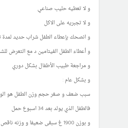
و لا تعطيه حليب صناعي
و لا تجبريه على الاكل
و انصحك بإعطاء الطفل شراب حديد لمدة 3 شهور
و أعطاء الطفل الفيتامين د مع التعرض لل
و مراجعة طبيب الأطفال بشكل دوري
و بشكل عام :
سبب ضعف و صغر حجم وزن الطفل هو الولاد
فالطفل الذي يولد بعد 34 اسبوع حمل
و بوزن 1900 غ سبقى ضعيفا و وزنه ناقص لفترة اشهر او سنتين قبل ان يدرك الوزن الطول الطبيعي