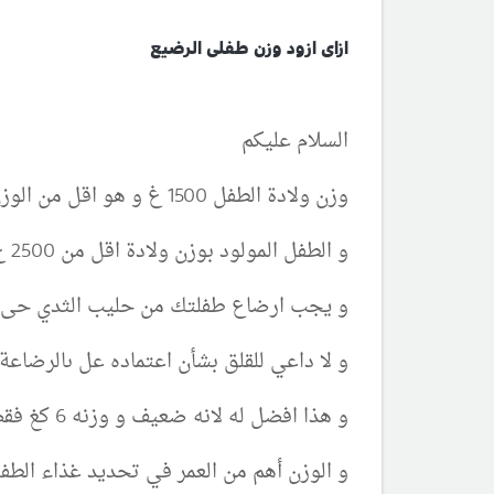
ازاى ازود وزن طفلى الرضيع
السلام عليكم
وزن ولادة الطفل 1500 غ و هو اقل من الوزن الطبيعي لطفل مولود حديث الولادة
و الطفل المولود بوزن ولادة اقل من 2500 غ قد يعاني من بطء في زيادة الوزن مقارنة بالطفل المولود بعد حمل 9 شهور و بوزن طبيعي 3 كغ او اكثر
و يجب ارضاع طفلتك من حليب الثدي حى 
و لا داعي للقلق بشأن اعتماده عل ىالرضاعة 
و هذا افضل له لانه ضعيف و وزنه 6 كغ فقط
و الوزن أهم من العمر في تحديد غذاء الطف