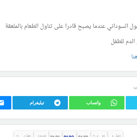
ل السوداني عندما يصبح قادرا على تناول الطعام بالملعقة
 الدم للطفل
نا
ى:
واتساب
تيليغرام