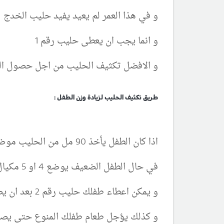
و في هذا العمر لم يعيد يفيد حليب الخدج
و انما يجب ان يعطى حليب رقم 1
و الافضل تكثيف الحليب من اجل حصول ال
طريق تكثيف الحليب لزيادة وزن الطفل :
اذا كان الطفل يأخذ 90 مل من الحليب موضوع فيها 3 مكيال من بودرة الحليب
في حال الطفل الضعيف يوضع 4 او 5 مكيال من بوردة الحليب لنفس كمية الماء و هي 90 مل
و يمكن اعطاء طفلك حليب رقم 2 بعد ان يصبح وزنه 7 كغ او اكثر بنفس الطريقة
و كذلك يؤجل طعام طفلك المنوع حتى يصبح وزنه 7 ك