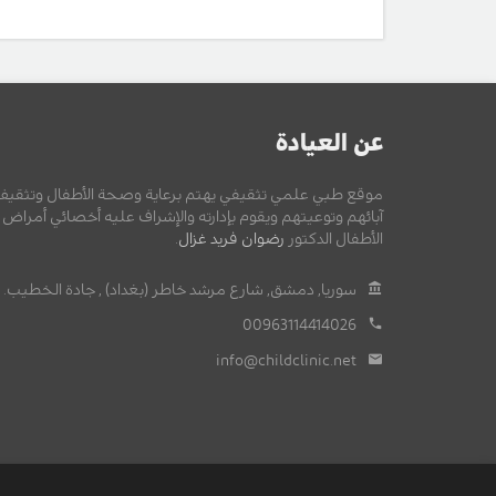
عن العيادة
موقع طبي علمي تثقيفي يهتم برعاية وصحة الأطفال وتثقيف
آبائهم وتوعيتهم ويقوم بإدارته والإشراف عليه أخصائي أمراض
الأطفال الدكتور
رضوان فريد غزال
.
سوريا, دمشق, شارع مرشد خاطر (بغداد) , جادة الخطيب.
00963114414026
info@childclinic.net