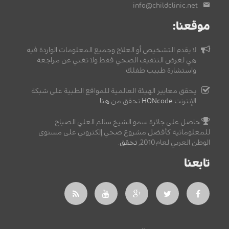
info@childclinic.net
موقعنا:
لا يقدم التشخيص أو العلاج وجميع المعلومات الواردة فيه
هي لغرض التثقيف الصحي فقط ولا تغني عن مراجعة
واستشارة طبيب طفلك.
يحقق معايير الهيئة العالمية للمواقع الطبية على شبكة
الإنترنت
HONcode
تحقق من
هنا
حاصل على جائزة سمو الشيخ سالم العلي الصباح
للمعلوماتية كأفضل مشروع صحي إلكتروني على مستوى
الوطن العربي لعام2010,
تحقق
.
تابعنا