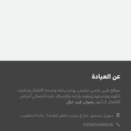
عن العيادة
موقع طبي علمي تثقيفي يهتم برعاية وصحة الأطفال وتثقيف
آبائهم وتوعيتهم ويقوم بإدارته والإشراف عليه أخصائي أمراض
الأطفال الدكتور
رضوان فريد غزال
.
سوريا, دمشق, شارع مرشد خاطر (بغداد) , جادة الخطيب.
00963114414026