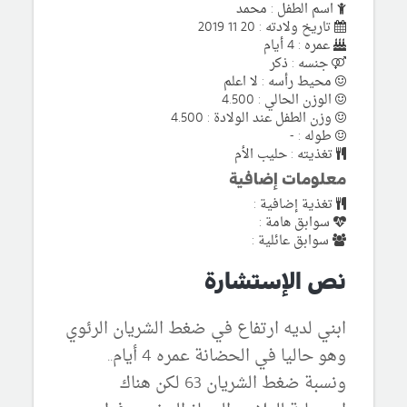
اسم الطفل : محمد
تاريخ ولادته : 20 11 2019
عمره : 4 أيام
جنسه : ذكر
محيط رأسه : لا اعلم
الوزن الحالي : 4.500
وزن الطفل عند الولادة : 4.500
طوله : -
تغذيته : حليب الأم
معلومات إضافية
تغذية إضافية :
سوابق هامة :
سوابق عائلية :
نص الإستشارة
ابني لديه ارتفاع في ضغط الشريان الرئوي
وهو حاليا في الحضانة عمره 4 أيام..
ونسبة ضغط الشريان 63 لكن هناك