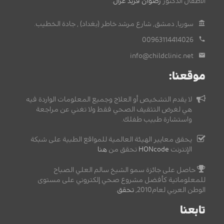
الأطفال الدكتور
رضوان فريد غزال
.
سوريا, دمشق, شارع مرشد خاطر (بغداد) , جادة الخطيب.
00963114414026
info@childclinic.net
موقعنا:
لا يقدم التشخيص أو العلاج وجميع المعلومات الواردة فيه
هي لغرض التثقيف الصحي فقط ولا تغني عن مراجعة
واستشارة طبيب طفلك.
يحقق معايير الهيئة العالمية للمواقع الطبية على شبكة
الإنترنت
HONcode
تحقق من
هنا
حاصل على جائزة سمو الشيخ سالم العلي الصباح
للمعلوماتية كأفضل مشروع صحي إلكتروني على مستوى
الوطن العربي لعام2010,
تحقق
.
تابعنا