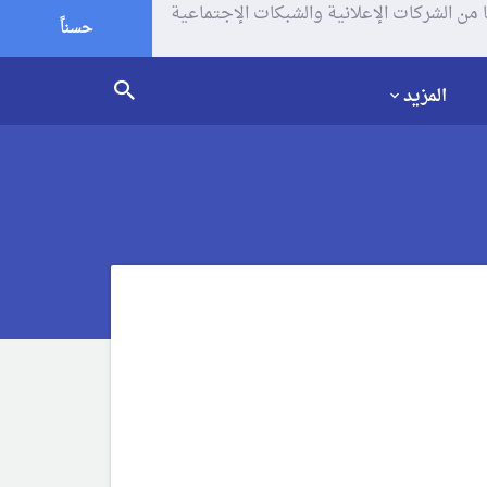
يف الإرتباط (الكوكيز) لتحليل زياراتك وإستخدامك للموقع و تتم مشاركة بعض المعلومات مع Google وغيرها من الشركات الإعلانية والشبكات الإجتماعية
حسناً
المزيد