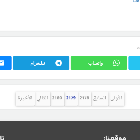
نا
ى:
واتساب
تيليغرام
الأولى
السابق
2178
2179
2180
التالي
الأخيرة
موقعنا:
تا