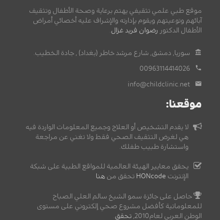
موقع طبي علمي تثقيفي يهتم برعاية وصحة الأطفال وتثقيف
آبائهم وتوعيتهم ويقوم بإدارته والإشراف عليه أخصائي أمراض
الأطفال الدكتور
رضوان فريد غزال
.
سوريا, دمشق, شارع مرشد خاطر (بغداد) , جادة الخطيب.
00963114414026
info@childclinic.net
موقعنا:
لا يقدم التشخيص أو العلاج وجميع المعلومات الواردة فيه
هي لغرض التثقيف الصحي فقط ولا تغني عن مراجعة
واستشارة طبيب طفلك.
يحقق معايير الهيئة العالمية للمواقع الطبية على شبكة
الإنترنت
HONcode
تحقق من
هنا
حاصل على جائزة سمو الشيخ سالم العلي الصباح
للمعلوماتية كأفضل مشروع صحي إلكتروني على مستوى
الوطن العربي لعام2010,
تحقق
.