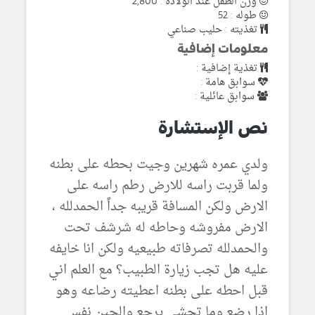
وزن الطفل عند الولادة : 2,800
طوله : 52
تغذيته : حليب صناعي
معلومات إضافية
تغذية إضافية :
سوابق هامة :
سوابق عائلية :
نص الإستشارة
ولدي عمره شهرين وجيت بحطه على بطنه
ولما قربت راسه للارض رطم راسه على
الارض ولكن المسافة قريبه جداً الحمدلله ،
الارض مفروشه وحاطه له شرشف تحت
والحمدلله تصرفاته طبيعيه ولكن انا خايفه
عليه هل تجب زيارة الطبيب؟ مع العلم اني
قبل احطه على بطنه اعطيته رضاعه وهو
اذا رضع وما تجشى يرجع والحين نفس