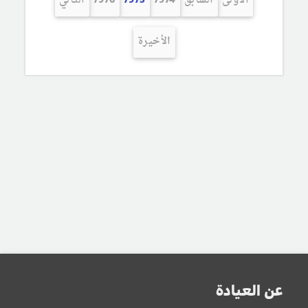
الأولى
السابق
7974
7975
7976
التالي
الأخيرة
عن العيادة