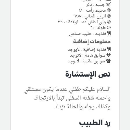
جنسه : ذكر
محيط رأسه : ٤١
الوزن الحالي : ٦٤٥٠
وزن الطفل عند الولادة : ٣٢٠٠
طوله : ٦٠
تغذيته : حليب صناعي
معلومات إضافية
تغذية إضافية : لايوجد
سوابق هامة : لاتوجد
سوابق عائلية : لاتوجد
نص الإستشارة
السلام عليكم طفلي عندما يكون مستلقي
واحمله شفته السفلى تبدأ بالارتجاف
وكذلك رجله والحالة تزداد
رد الطبيب