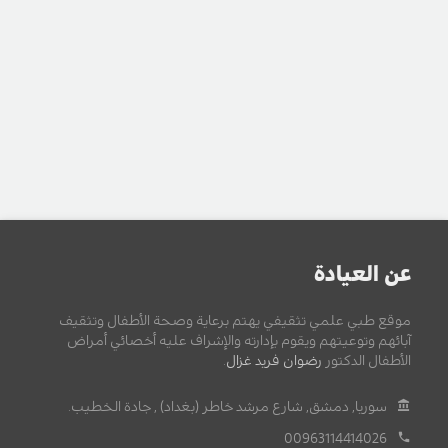
عن العيادة
موقع طبي علمي تثقيفي يهتم برعاية وصحة الأطفال وتثقيف
آبائهم وتوعيتهم ويقوم بإدارته والإشراف عليه أخصائي أمراض
الأطفال الدكتور
رضوان فريد غزال
.
سوريا, دمشق, شارع مرشد خاطر (بغداد) , جادة الخطيب.
00963114414026