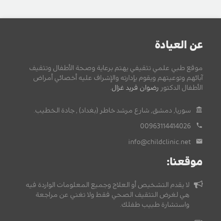
عن العيادة
موقع طبي علمي تثقيفي يهتم برعاية وصحة الأطفال وتثقيف
آبائهم وتوعيتهم ويقوم بإدارته والإشراف عليه أخصائي أمراض
الأطفال الدكتور
رضوان فريد غزال
.
سوريا, دمشق, شارع مرشد خاطر (بغداد) , جادة الخطيب.
00963114414026
info@childclinic.net
موقعنا:
لا يقدم التشخيص أو العلاج وجميع المعلومات الواردة فيه
هي لغرض التثقيف الصحي فقط ولا تغني عن مراجعة
واستشارة طبيب طفلك.