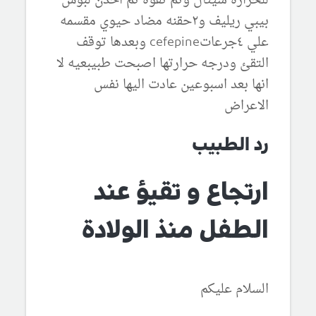
للحراره سيتال وتم تقؤه ثم اخذن لبوس
بيبي ريليف و٢حقنه مضاد حيوي مقسمه
علي ٤جرعاتcefepine وبعدها توقف
التقئ ودرجه حرارتها اصبحت طبيبعيه لا
انها بعد اسبوعين عادت اليها نفس
الاعراض
رد الطبيب
ارتجاع و تقيؤ عند
الطفل منذ الولادة
السلام عليكم