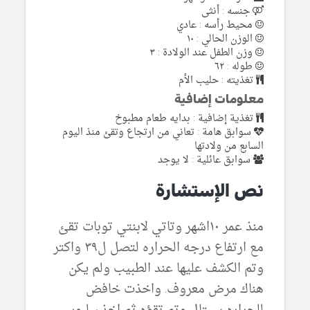
جنسه : أنثى
محيط رأسه : عادي
الوزن الحالي : ١٠
وزن الطفل عند الولادة : ٣
طوله : ٦٢
تغذيته : حليب الأم
معلومات إضافية
تغذية إضافية : بدايه طعام مطبوخ
سوابق هامة : تعاني من ارتجاع وتقئ منذ اليوم
السابع من ولادتها
سوابق عائلية : لا يوجد
نص الإستشارة
منذ عمر ١٠اشهر وتاتي لابنتي توبات تقئ
مع ارتفاع درجه الحراره لتصل ل٣٩ واكتر
وتم الكشف عليها عند الطبيب ولم يكن
هناك مرض معروف. واخذت خافض