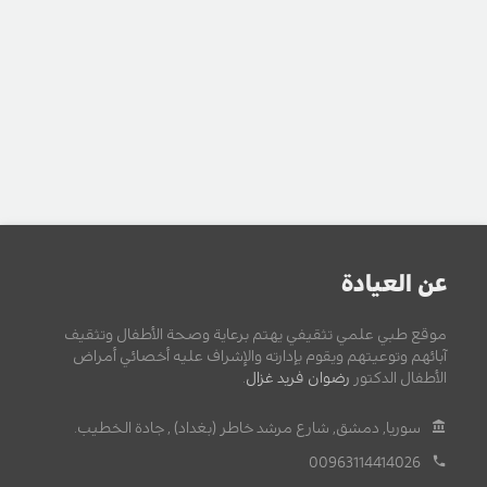
عن العيادة
موقع طبي علمي تثقيفي يهتم برعاية وصحة الأطفال وتثقيف
آبائهم وتوعيتهم ويقوم بإدارته والإشراف عليه أخصائي أمراض
الأطفال الدكتور
رضوان فريد غزال
.
سوريا, دمشق, شارع مرشد خاطر (بغداد) , جادة الخطيب.
00963114414026