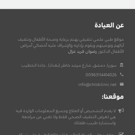
عن العيادة
موقع طبي علمي تثقيفي يهتم برعاية وصحة الأطفال وتثقيف
آبائهم وتوعيتهم ويقوم بإدارته والإشراف عليه أخصائي أمراض
الأطفال الدكتور
رضوان فريد غزال
.
سوريا, دمشق, شارع مرشد خاطر (بغداد) , جادة الخطيب.
00963114414026
info@childclinic.net
موقعنا:
لا يقدم التشخيص أو العلاج وجميع المعلومات الواردة فيه
هي لغرض التثقيف الصحي فقط ولا تغني عن مراجعة
واستشارة طبيب طفلك.
يحقق معايير الهيئة العالمية للمواقع الطبية على شبكة