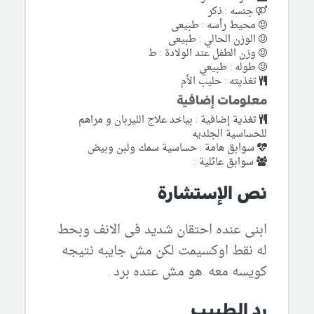
جنسه : ذكر
محيط رأسه : طبيعى
الوزن الحالي : طبيعى
وزن الطفل عند الولادة : ط
طوله : طبيعي
تغذيته : حليب الأم
معلومات إضافية
تغذية إضافية : بياخد علاج الليربان و مراهم
للحساسية الجلديه
سوابق هامة : حساسية سمك ولبن وبيض
سوابق عائلية :
نص الإستشارة
ابنى عنده احتقان شديد فى الانف وبحط
له نقط اوكسيمت لكن مش جايبه نتيجه
كويسه معه .هو مش عنده برد .
رد الطبيب