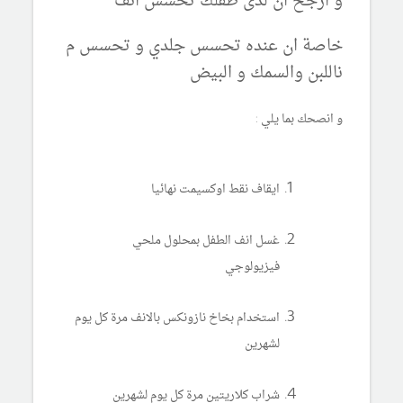
و ارجح ان لدى طفلك تحسس انف
خاصة ان عنده تحسس جلدي و تحسس م
ناللبن والسمك و البيض
و انصحك بما يلي :
ايقاف نقط اوكسيمت نهائيا
غسل انف الطفل بمحلول ملحي
فيزيولوجي
استخدام بخاخ نازونكس بالانف مرة كل يوم
لشهرين
شراب كلاريتين مرة كل يوم لشهرين