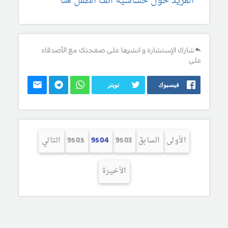
المزيد حول حساسية انف الطفل هنا
شارك الإستشارة و انشرها على صفحتك مع الأصدقاء
على:
فيسبوك
تويتر
الأولى
السابق
9503
9504
9505
التالي
الأخيرة