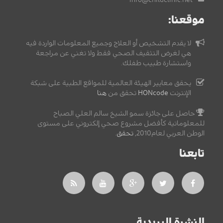
info@childclinic.net
موقعنا:
لا يقدم التشخيص أو العلاج وجميع المعلومات الواردة فيه
هي لغرض التثقيف الصحي فقط ولا تغني عن مراجعة
واستشارة طبيب طفلك.
يحقق معايير الهيئة العالمية للمواقع الطبية على شبكة
الإنترنت
HONcode
تحقق من
هنا
حاصل على جائزة سمو الشيخ سالم العلي الصباح
للمعلوماتية كأفضل مشروع صحي إلكتروني على مستوى
الوطن العربي لعام2010,
تحقق
.
تابعنا
النشرة البريدية