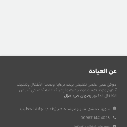
عن العيادة
موقع طبي علمي تثقيفي يهتم برعاية وصحة الأطفال وتثقيف
آبائهم وتوعيتهم ويقوم بإدارته والإشراف عليه أخصائي أمراض
الأطفال الدكتور
رضوان فريد غزال
.
سوريا, دمشق, شارع مرشد خاطر (بغداد) , جادة الخطيب.
00963114414026