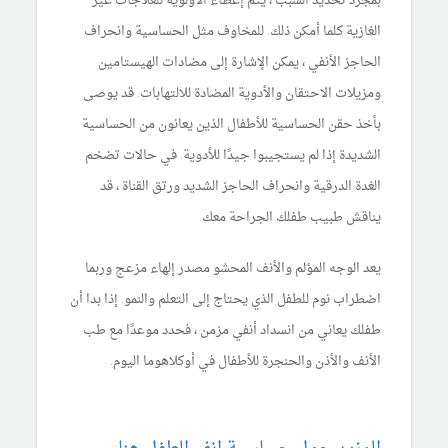
بمجرد تحديد السبب ، يتم إعطاء الأولوية للعلاجات غير
الغازية كلما أمكن ذلك. للمخاوف مثل الحساسية وانحراف
الحاجز الأنفي ، يمكن الإشارة إلى مضادات الهيستامين
ومزيلات الاحتقان والأدوية المضادة للالتهابات. قد يوصى
بأخذ حقن الحساسية للأطفال الذين يعانون من الحساسية
الشديدة إذا لم يستجيبوا جيدًا للأدوية. في حالات تضخم
الغدة الدرقية وانحراف الحاجز الشديد ورتق القناة ، قد
يناقش طبيب طفلك الجراحة معك.
يعد الوجه المؤلم والأنف المحشو مصدر إلهاء مزعج وربما
اضطراب نوم للطفل الذي يحتاج إلى التعلم والنمو. إذا بدا أن
طفلك يعاني من انسداد أنفي مزمن ، فحدد موعدًا مع طب
الأنف والأذن والحنجرة للأطفال في أوكلاهوما اليوم.