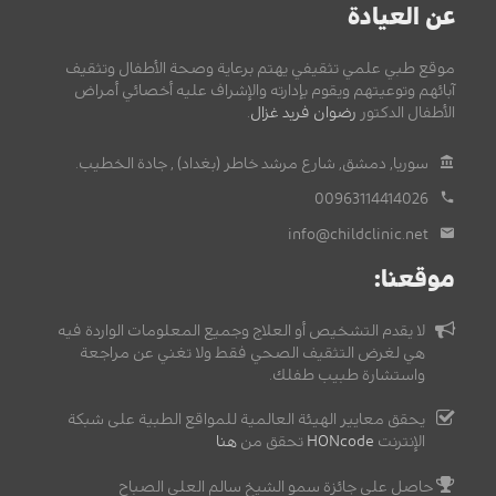
عن العيادة
موقع طبي علمي تثقيفي يهتم برعاية وصحة الأطفال وتثقيف
آبائهم وتوعيتهم ويقوم بإدارته والإشراف عليه أخصائي أمراض
الأطفال الدكتور
رضوان فريد غزال
.
سوريا, دمشق, شارع مرشد خاطر (بغداد) , جادة الخطيب.
00963114414026
info@childclinic.net
موقعنا:
لا يقدم التشخيص أو العلاج وجميع المعلومات الواردة فيه
هي لغرض التثقيف الصحي فقط ولا تغني عن مراجعة
واستشارة طبيب طفلك.
يحقق معايير الهيئة العالمية للمواقع الطبية على شبكة
الإنترنت
HONcode
تحقق من
هنا
حاصل على جائزة سمو الشيخ سالم العلي الصباح