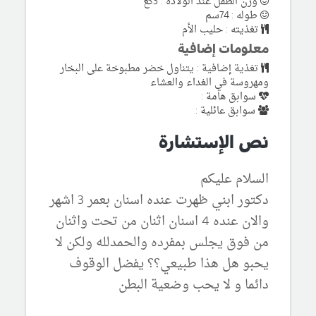
وزن الطفل عند الولادة : 3كغ
طوله : 74سم
تغذيته : حليب الأم
معلومات إضافية
تغذية إضافية : يتناول خضر مطبوخة على البخار
ومهروسة في الغداء والعشاء
سوابق هامة :
سوابق عائلية :
نص الإستشارة
السلام عليكم
دكتور ابني ظهرت عنده اسنان بعمر 3 اشهر
والان عنده 4 اسنان اثنان من تحت واثنان
من فوق يجلس بمفرده والحمدلله ولكن لا
يحبو هل هذا طبيعي؟؟ يفضل الوقوف
دائما و لا يحب وضعية البطن