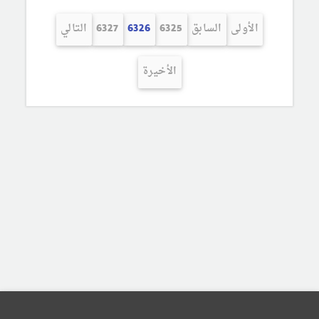
الأولى
السابق
6325
6326
6327
التالي
الأخيرة