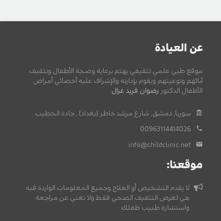
عن العيادة
موقع طبي علمي تثقيفي يهتم برعاية وصحة الأطفال وتثقيف
آبائهم وتوعيتهم ويقوم بإدارته والإشراف عليه أخصائي أمراض
الأطفال الدكتور
رضوان فريد غزال
.
سوريا, دمشق, شارع مرشد خاطر (بغداد) , جادة الخطيب.
00963114414026
info@childclinic.net
موقعنا:
لا يقدم التشخيص أو العلاج وجميع المعلومات الواردة فيه
هي لغرض التثقيف الصحي فقط ولا تغني عن مراجعة
واستشارة طبيب طفلك.