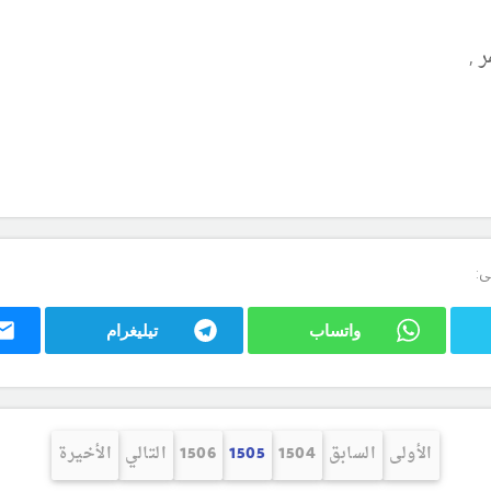
 ,
ى:
واتساب
تيليغرام
الأولى
السابق
1504
1505
1506
التالي
الأخيرة