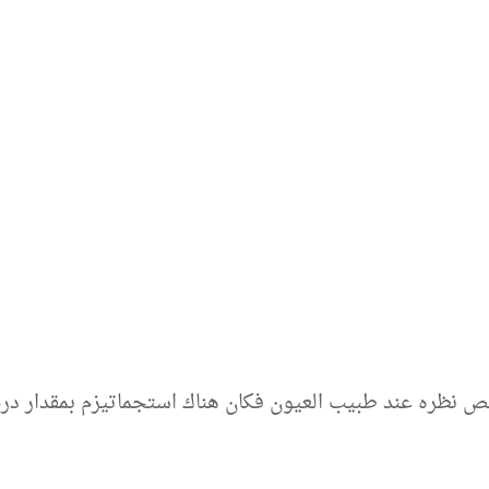
نى حوالى 3 سنوات تم فحص نظره عند طبيب العيون فكان هناك استجماتيزم 