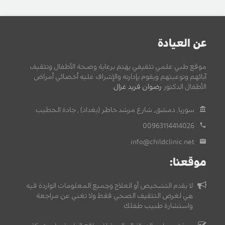
عن العيادة
موقع طبي علمي تثقيفي يهتم برعاية وصحة الأطفال وتثقيف
آبائهم وتوعيتهم ويقوم بإدارته والإشراف عليه أخصائي أمراض
الأطفال الدكتور
رضوان فريد غزال
.
سوريا, دمشق, شارع مرشد خاطر (بغداد) , جادة الخطيب.
00963114414026
info@childclinic.net
موقعنا:
لا يقدم التشخيص أو العلاج وجميع المعلومات الواردة فيه
هي لغرض التثقيف الصحي فقط ولا تغني عن مراجعة
واستشارة طبيب طفلك.