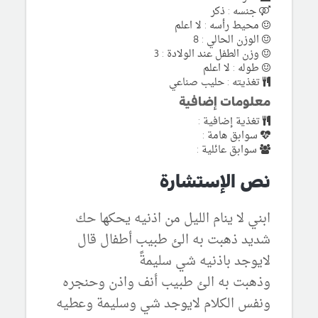
جنسه : ذكر
محيط رأسه : لا اعلم
الوزن الحالي : 8
وزن الطفل عند الولادة : 3
طوله : لا اعلم
تغذيته : حليب صناعي
معلومات إضافية
تغذية إضافية :
سوابق هامة :
سوابق عائلية :
نص الإستشارة
ابني لا ينام الليل من اذنيه يحكها حك
شديد ذهبت به الئ طبيب أطفال قال
لايوجد باذنيه شي سليمةً
وذهبت به الئ طبيب أنف واذن وحنجره
ونفس الكلام لايوجد شي وسليمة وعطيه