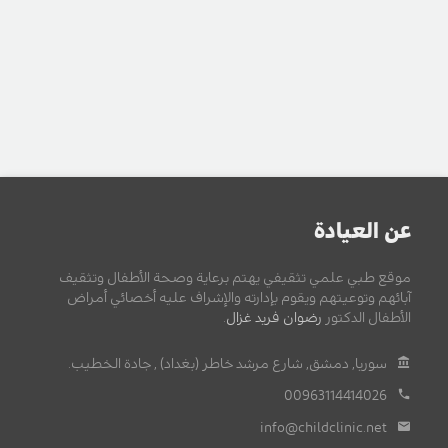
عن العيادة
موقع طبي علمي تثقيفي يهتم برعاية وصحة الأطفال وتثقيف
آبائهم وتوعيتهم ويقوم بإدارته والإشراف عليه أخصائي أمراض
الأطفال الدكتور
رضوان فريد غزال
.
سوريا, دمشق, شارع مرشد خاطر (بغداد) , جادة الخطيب.
00963114414026
info@childclinic.net