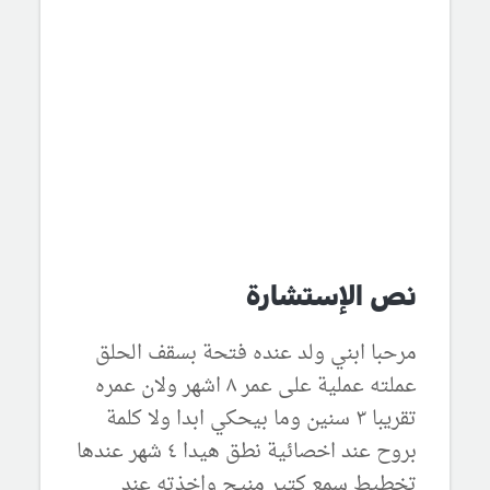
نص الإستشارة
مرحبا ابني ولد عنده فتحة بسقف الحلق
عملته عملية على عمر ٨ اشهر ولان عمره
تقريبا ٣ سنين وما بيحكي ابدا ولا كلمة
بروح عند اخصائية نطق هيدا ٤ شهر عندها
تخطيط سمع كتير منيح واخذته عند