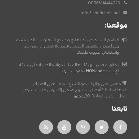
00963114414026
info@childclinic.net
موقعنا:
لا يقدم التشخيص أو العلاج وجميع المعلومات الواردة فيه
هي لغرض التثقيف الصحي فقط ولا تغني عن مراجعة
واستشارة طبيب طفلك.
يحقق معايير الهيئة العالمية للمواقع الطبية على شبكة
الإنترنت
HONcode
تحقق من
هنا
حاصل على جائزة سمو الشيخ سالم العلي الصباح
للمعلوماتية كأفضل مشروع صحي إلكتروني على مستوى
الوطن العربي لعام2010,
تحقق
.
تابعنا