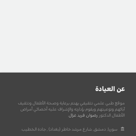
عن العيادة
موقع طبي علمي تثقيفي يهتم برعاية وصحة الأطفال وتثقيف
آبائهم وتوعيتهم ويقوم بإدارته والإشراف عليه أخصائي أمراض
الأطفال الدكتور
رضوان فريد غزال
.
سوريا, دمشق, شارع مرشد خاطر (بغداد) , جادة الخطيب.