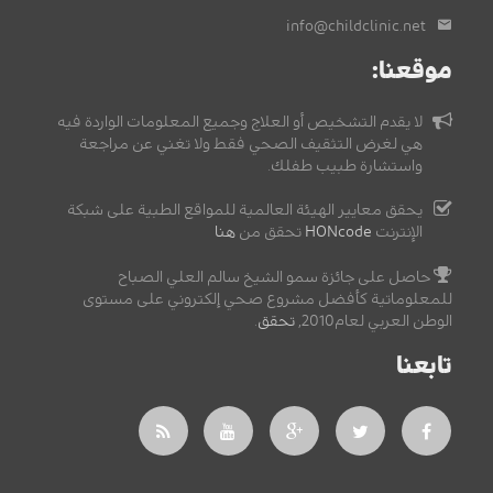
info@childclinic.net
موقعنا:
لا يقدم التشخيص أو العلاج وجميع المعلومات الواردة فيه
هي لغرض التثقيف الصحي فقط ولا تغني عن مراجعة
واستشارة طبيب طفلك.
يحقق معايير الهيئة العالمية للمواقع الطبية على شبكة
الإنترنت
HONcode
تحقق من
هنا
حاصل على جائزة سمو الشيخ سالم العلي الصباح
للمعلوماتية كأفضل مشروع صحي إلكتروني على مستوى
الوطن العربي لعام2010,
تحقق
.
تابعنا