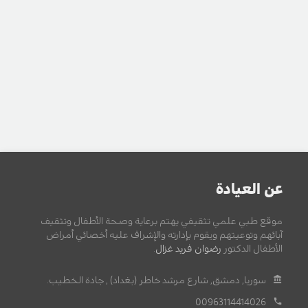
عن العيادة
موقع طبي علمي تثقيفي يهتم برعاية وصحة الأطفال وتثقيف
آبائهم وتوعيتهم ويقوم بإدارته والإشراف عليه أخصائي أمراض
الأطفال الدكتور
رضوان فريد غزال
.
سوريا, دمشق, شارع مرشد خاطر (بغداد) , جادة الخطيب.
00963114414026