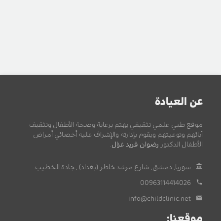
عن العيادة
موقع طبي علمي تثقيفي يهتم برعاية وصحة الأطفال وتثقيف
آبائهم وتوعيتهم ويقوم بإدارته والإشراف عليه أخصائي أمراض
الأطفال الدكتور
رضوان فريد غزال
.
سوريا, دمشق, شارع مرشد خاطر (بغداد) , جادة الخطيب.
00963114414026
info@childclinic.net
موقعنا: