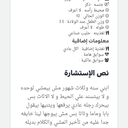
جنسه : ذكر
محيط رأسه : لا اعرف
الوزن الحالي : 10
وزن الطفل عند الولادة : 3.5
طوله : لا اعرف
تغذيته : حليب صناعي
معلومات إضافية
تغذية إضافية : اكل عادي
سوابق هامة :
سوابق عائلية :
نص الإستشارة
ابني سنه وثلاث شهور مش بيمشي لوحده
و لا بيتسند علي الحيط و لا الاثاث بس
بيحرك رجله عادي يرفعها ويتنيها بيقول
بابا وماما وتاتا بس مش بيوجها لينا خايفه
جدا عليه من تأخير المشي والكلام بديله