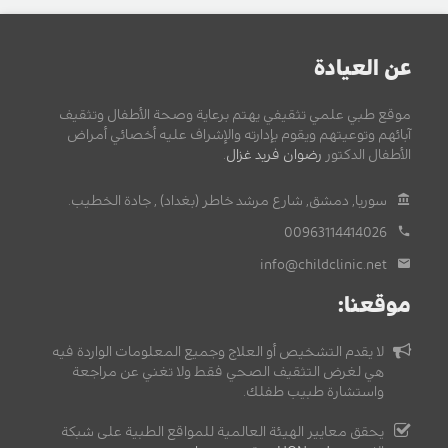
عن العيادة
موقع طبي علمي تثقيفي يهتم برعاية وصحة الأطفال وتثقيف
آبائهم وتوعيتهم ويقوم بإدارته والإشراف عليه أخصائي أمراض
الأطفال الدكتور
رضوان فريد غزال
.
سوريا, دمشق, شارع مرشد خاطر (بغداد) , جادة الخطيب.
00963114414026
info@childclinic.net
موقعنا:
لا يقدم التشخيص أو العلاج وجميع المعلومات الواردة فيه
هي لغرض التثقيف الصحي فقط ولا تغني عن مراجعة
واستشارة طبيب طفلك.
يحقق معايير الهيئة العالمية للمواقع الطبية على شبكة