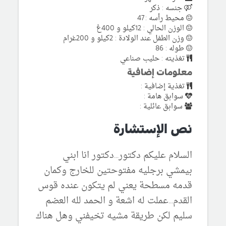
جنسه : ذكر
محيط رأسه : 47
الوزن الحالي : 12كيلو و 400غ
وزن الطفل عند الولادة : 2كيلو و 200غرام
طوله : 86
تغذيته : حليب صناعي
معلومات إضافية
تغذية إضافية :
سوابق هامة :
سوابق عائلية :
نص الإستشارة
السلام عليكم دكتور...دكتور انا ابني
بيمشي برجليه مفتوحتين للخارج وكمان
قدمه مسطحة يعني لم يتكون عنده قوس
القدم...عملت له اشعة و الحمد لله العضم
سليم لكن طريقة مشيه تخيفني وهل هناك