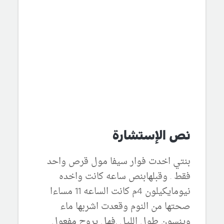
نص الإستشارة
بنتي اخدت فوار سيفا مول قرص واحد
فقط . وقبلهابنص ساعه كانت واخده
نيومايكيلون 4م كانت الساعه 11 مساءا
صحتها من النوم وقعدت اشربها ماء
وينسون طول الليل .فهل يروح مفعول