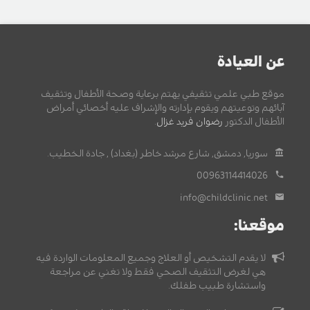
عن العيادة
موقع طبي علمي تثقيفي يهتم برعاية وصحة الأطفال وتثقيف
آبائهم وتوعيتهم ويقوم بإدارته والإشراف عليه أخصائي أمراض
الأطفال الدكتور
رضوان فريد غزال
.
سوريا, دمشق, شارع مرشد خاطر (بغداد) , جادة الخطيب.
00963114414026
info@childclinic.net
موقعنا:
لا يقدم التشخيص أو العلاج وجميع المعلومات الواردة فيه
هي لغرض التثقيف الصحي فقط ولا تغني عن مراجعة
واستشارة طبيب طفلك.