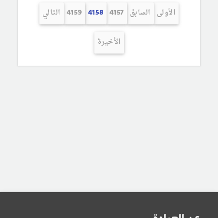
الأولى
السابق
4157
4158
4159
التالي
الأخيرة