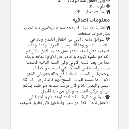
وزن الطفل عند الولادة : 2.14
طوله : 89
تغذيته : حليب الأم
معلومات إضافية
تغذية إضافية : لا يوجد سواء فيتامين د والحديد
علي فترات متقطعه
سوابق هامة : ابني من اطفال الخدج ولاد في
منتصف الثامن وهذالك بسبب الحرب ولادة ولاده
طبيعيه وفي اربعه شهور عمل عمليه الفتق ينزل من
انفه دم بكميه كبيره و خاص في الايام الجافه وبداء
هذا من بعد السنه الاولي وفي السنه الثانيه فحصنا
سمعه وانه ناقص المشكله في العصب والاطباء
يرجحوا ان السبب الصفار الذي جاله وهو في الشهر
الاول اما بنسبه لقياس السمع فهو كالتالي في اذن 60
اليسر واليمين 50 والان مركب سماعه هو طبعا يتكلم
من ان نركب السماعه ولكن من بعد افضل
سوابق عائلية : انا و ابوه اولاد عم وتاخرنا في
الاحمل لاجل اكمل دراستي والتاخير كان بطرق طبيعيه