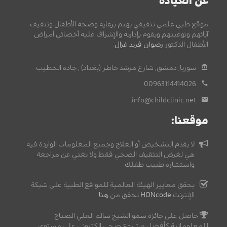
عن العيادة
موقع طبي علمي تثقيفي يهتم برعاية وصحة الأطفال وتثقيف
آبائهم وتوعيتهم ويقوم بإدارته والإشراف عليه أخصائي أمراض
الأطفال الدكتور
رضوان فريد غزال
.
سوريا, دمشق, شارع مرشد خاطر (بغداد) , جادة الخطيب.
00963114414026
info@childclinic.net
موقعنا:
لا يقدم التشخيص أو العلاج وجميع المعلومات الواردة فيه
هي لغرض التثقيف الصحي فقط ولا تغني عن مراجعة
واستشارة طبيب طفلك.
يحقق معايير الهيئة العالمية للمواقع الطبية على شبكة
الإنترنت
HONcode
تحقق من
هنا
حاصل على جائزة سمو الشيخ سالم العلي الصباح
للمعلوماتية كأفضل مشروع صحي إلكتروني على مستوى