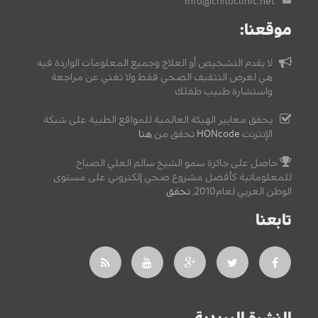
info@childclinic.net
موقعنا:
لا يقدم التشخيص أو العلاج وجميع المعلومات الواردة فيه
هي لغرض التثقيف الصحي فقط ولا تغني عن مراجعة
واستشارة طبيب طفلك.
يحقق معايير الهيئة العالمية للمواقع الطبية على شبكة
الإنترنت
HONcode
تحقق من
هنا
حاصل على جائزة سمو الشيخ سالم العلي الصباح
للمعلوماتية كأفضل مشروع صحي إلكتروني على مستوى
الوطن العربي لعام2010,
تحقق
.
تابعنا