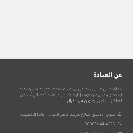
عن العيادة
موقع طبي علمي تثقيفي يهتم برعاية وصحة الأطفال وتثقيف
آبائهم وتوعيتهم ويقوم بإدارته والإشراف عليه أخصائي أمراض
الأطفال الدكتور
رضوان فريد غزال
.
سوريا, دمشق, شارع مرشد خاطر (بغداد) , جادة الخطيب.
00963114414026