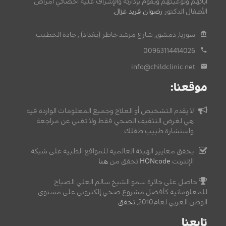
آبائهم وتوعيتهم ويقوم بإدارته والإشراف عليه أخصائي أمراض
الأطفال الدكتور
رضوان فريد غزال
.
سوريا, دمشق, شارع مرشد خاطر (بغداد) , جادة الخطيب.
00963114414026
info@childclinic.net
موقعنا:
لا يقدم التشخيص أو العلاج وجميع المعلومات الواردة فيه
هي لغرض التثقيف الصحي فقط ولا تغني عن مراجعة
واستشارة طبيب طفلك.
يحقق معايير الهيئة العالمية للمواقع الطبية على شبكة
الإنترنت
HONcode
تحقق من
هنا
حاصل على جائزة سمو الشيخ سالم العلي الصباح
للمعلوماتية كأفضل مشروع صحي إلكتروني على مستوى
الوطن العربي لعام2010,
تحقق
.
تابعنا