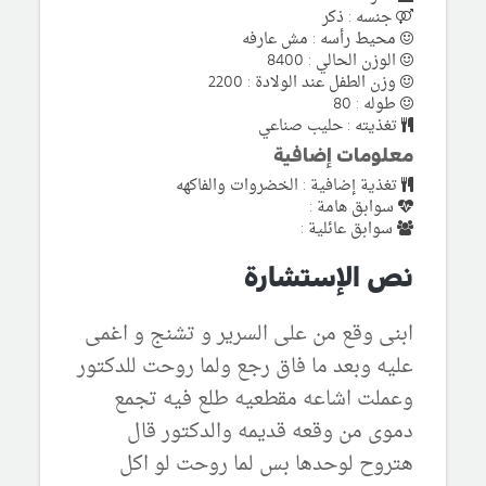
جنسه : ذكر
محيط رأسه : مش عارفه
الوزن الحالي : 8400
وزن الطفل عند الولادة : 2200
طوله : 80
تغذيته : حليب صناعي
معلومات إضافية
تغذية إضافية : الخضروات والفاكهه
سوابق هامة :
سوابق عائلية :
نص الإستشارة
ابنى وقع من على السرير و تشنج و اغمى
عليه وبعد ما فاق رجع ولما روحت للدكتور
وعملت اشاعه مقطعيه طلع فيه تجمع
دموى من وقعه قديمه والدكتور قال
هتروح لوحدها بس لما روحت لو اكل