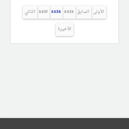
الأولى
السابق
5535
5536
5537
التالي
الأخيرة