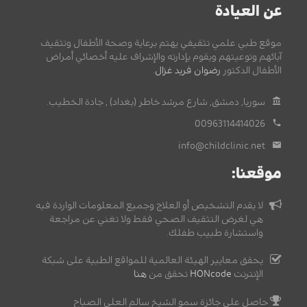
عن العيادة
موقع طبي علمي تثقيفي يهتم برعاية وصحة الأطفال وتثقيف
آبائهم وتوعيتهم ويقوم بإدارته والإشراف عليه أخصائي أمراض
الأطفال الدكتور
رضوان فريد غزال
.
سوريا, دمشق, شارع مرشد خاطر (بغداد) , جادة الخطيب.
00963114414026
info@childclinic.net
موقعنا:
لا يقدم التشخيص أو العلاج وجميع المعلومات الواردة فيه
هي لغرض التثقيف الصحي فقط ولا تغني عن مراجعة
واستشارة طبيب طفلك.
يحقق معايير الهيئة العالمية للمواقع الطبية على شبكة
الإنترنت
HONcode
تحقق من
هنا
حاصل على جائزة سمو الشيخ سالم العلي الصباح