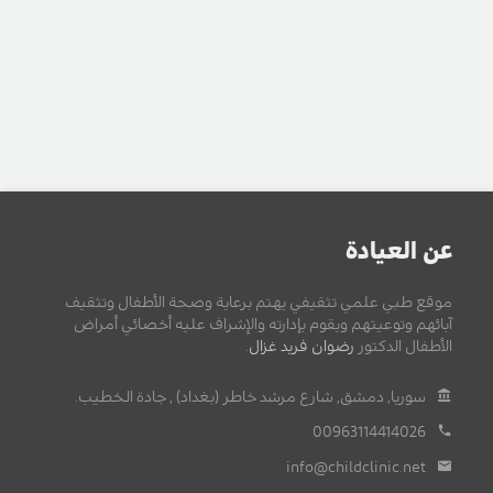
عن العيادة
موقع طبي علمي تثقيفي يهتم برعاية وصحة الأطفال وتثقيف
آبائهم وتوعيتهم ويقوم بإدارته والإشراف عليه أخصائي أمراض
الأطفال الدكتور
رضوان فريد غزال
.
سوريا, دمشق, شارع مرشد خاطر (بغداد) , جادة الخطيب.
00963114414026
info@childclinic.net