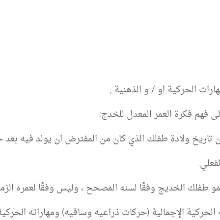
ات الحركية او / و الذهنية ,
لى فهم فكرة العمر المعدل للخدج:
لادة طفلك الذي كان من المفترض ان يولد فيه بعد حمل كامل 9 شهور او
فعلي.
طفلك الخديج وفقًا لسنه المصحح ، وليس وفقًا لعمره الزمني
الحركية الإجمالية (حركات ذراعيه وساقيه) ومهاراته الحركية