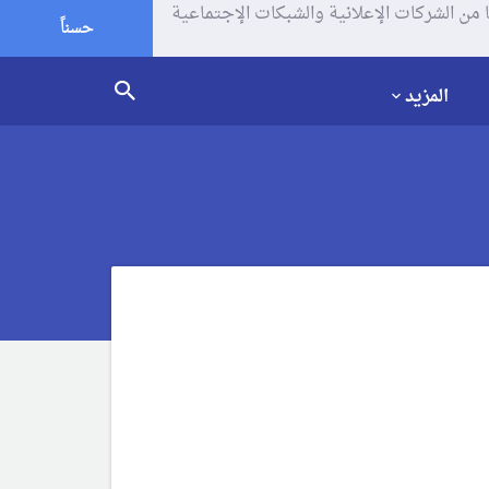
يف الإرتباط (الكوكيز) لتحليل زياراتك وإستخدامك للموقع و تتم مشاركة بعض المعلومات مع Google وغيرها من الشركات الإعلانية والشبكات الإجتماعية
حسناً
المزيد