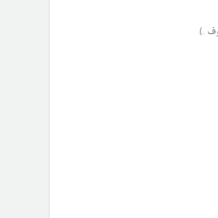
 ..).