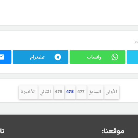
ى:
واتساب
تيليغرام
الأولى
السابق
477
478
479
التالي
الأخيرة
موقعنا:
تا