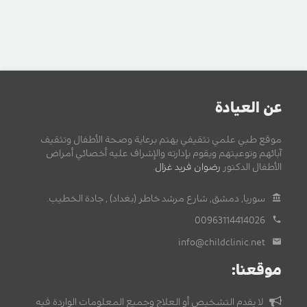
عن العيادة
موقع طبي علمي تثقيفي يهتم برعاية وصحة الأطفال وتثقيف
آبائهم وتوعيتهم ويقوم بإدارته والإشراف عليه أخصائي أمراض
الأطفال الدكتور
رضوان فريد غزال
.
سوريا, دمشق, شارع مرشد خاطر (بغداد) , جادة الخطيب.
00963114414026
info@childclinic.net
موقعنا:
لا يقدم التشخيص أو العلاج وجميع المعلومات الواردة فيه