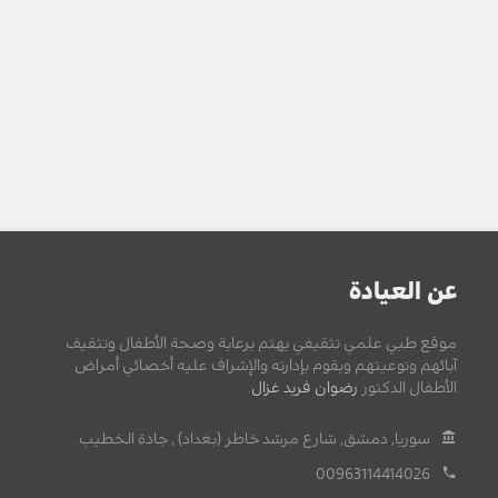
عن العيادة
موقع طبي علمي تثقيفي يهتم برعاية وصحة الأطفال وتثقيف
آبائهم وتوعيتهم ويقوم بإدارته والإشراف عليه أخصائي أمراض
الأطفال الدكتور
رضوان فريد غزال
.
سوريا, دمشق, شارع مرشد خاطر (بغداد) , جادة الخطيب.
00963114414026