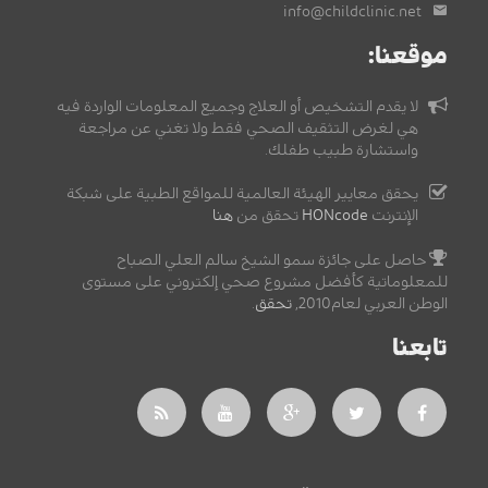
info@childclinic.net
موقعنا:
لا يقدم التشخيص أو العلاج وجميع المعلومات الواردة فيه
هي لغرض التثقيف الصحي فقط ولا تغني عن مراجعة
واستشارة طبيب طفلك.
يحقق معايير الهيئة العالمية للمواقع الطبية على شبكة
الإنترنت
HONcode
تحقق من
هنا
حاصل على جائزة سمو الشيخ سالم العلي الصباح
للمعلوماتية كأفضل مشروع صحي إلكتروني على مستوى
الوطن العربي لعام2010,
تحقق
.
تابعنا