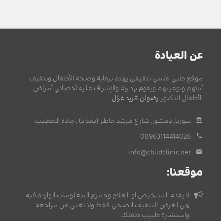
عن العيادة
موقع طبي علمي تثقيفي يهتم برعاية وصحة الأطفال وتثقيف
آبائهم وتوعيتهم ويقوم بإدارته والإشراف عليه أخصائي أمراض
الأطفال الدكتور
رضوان فريد غزال
.
سوريا, دمشق, شارع مرشد خاطر (بغداد) , جادة الخطيب.
00963114414026
info@childclinic.net
موقعنا:
لا يقدم التشخيص أو العلاج وجميع المعلومات الواردة فيه
هي لغرض التثقيف الصحي فقط ولا تغني عن مراجعة
واستشارة طبيب طفلك.