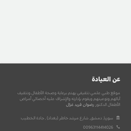
عن العيادة
موقع طبي علمي تثقيفي يهتم برعاية وصحة الأطفال وتثقيف
آبائهم وتوعيتهم ويقوم بإدارته والإشراف عليه أخصائي أمراض
الأطفال الدكتور
رضوان فريد غزال
.
سوريا, دمشق, شارع مرشد خاطر (بغداد) , جادة الخطيب.
00963114414026