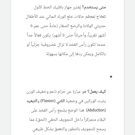
متى يستخدم؟
يُعتبر جهاز بافليك الخط الأول
للعلاج لمعظم حالات خلع الورك النمائي عند الأطفال
حديثي الولادة والرضع الصغار (عادةً حتى عمر 6
أشهر تقريباً، وأحياناً حتى 9 أشهر). يكون فعالاً جداً
عندما تكون رأس الفخذ لا تزال غضروفية جزئياً أو
بالكامل ويمكن ردها إلى مكانها بسهولة.
كيف يعمل؟
هو عبارة عن حزام ناعم وخفيف الوزن
يثبت الوركين في وضعية
الثني (Flexion)
و
التبعيد
(Abduction)
. هذا الوضع يشجع رأس الفخذ على
البقاء متمركزاً داخل التجويف الحقي (الحق)، مما
يسمح للتجويف بالتطور والتعمق بشكل طبيعي