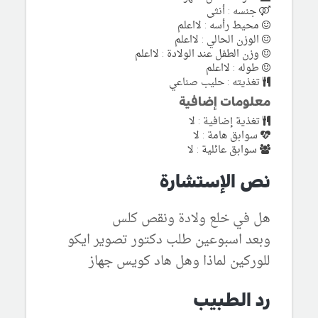
جنسه : أنثى
محيط رأسه : لااعلم
الوزن الحالي : لااعلم
وزن الطفل عند الولادة : لااعلم
طوله : لااعلم
تغذيته : حليب صناعي
معلومات إضافية
تغذية إضافية : لا
سوابق هامة : لا
سوابق عائلية : لا
نص الإستشارة
هل في خلع ولادة ونقص كلس
وبعد اسبوعين طلب دكتور تصوير ايكو
للوركين لماذا وهل هاد كويس جهاز
رد الطبيب