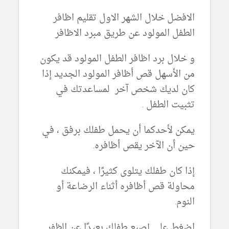
الافضل خلال الشهر الاول تقليم اظافر
الطفل المولود عن طريق مبرد الاظافر
و خلال برد اظافر الطفل المولود قد يكون
من الأسهل قص أظافر المولود الجديد إذا
كان لديك شخص آخر لمساعدتك في
تثبيت الطفل .
يمكن لأحدكما أن يحمل طفلك برفق ، في
حين أن الآخر يقص أظافره.
إذا كان طفلك يتلوى كثيرًا ، فيمكنك
محاولة قص أظافره أثناء الرضاعة أو
النوم.
اضغط على إصبع طفلك بعيدًا عن الظفر