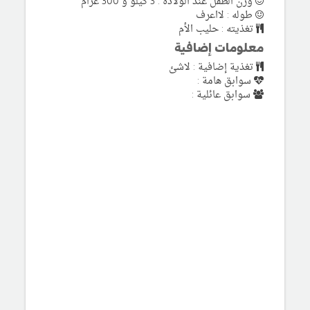
وزن الطفل عند الولادة : 3 كيلو و 300 غرام
طوله : لااعرف
تغذيته : حليب الأم
معلومات إضافية
تغذية إضافية : لاشئ
سوابق هامة :
سوابق عائلية :