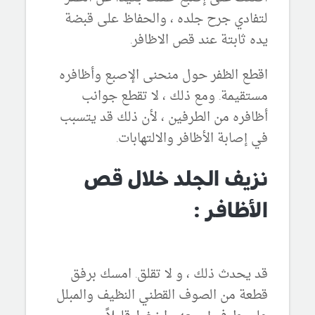
لتفادي جرح جلده ، والحفاظ على قبضة
يده ثابتة عند قص الاظافر.
اقطع الظفر حول منحنى الإصبع وأظافره
مستقيمة. ومع ذلك ، لا تقطع جوانب
أظافره من الطرفين ، لأن ذلك قد يتسبب
في إصابة الأظافر والالتهابات.
نزيف الجلد خلال قص
الأظافر :
قد يحدث ذلك ، و لا تقلق. امسك برفق
قطعة من الصوف القطني النظيف والمبلل