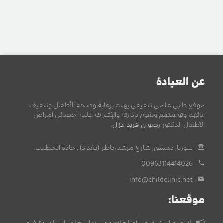
عن العيادة
موقع طبي علمي تثقيفي يهتم برعاية وصحة الأطفال وتثقيف
آبائهم وتوعيتهم ويقوم بإدارته والإشراف عليه أخصائي أمراض
الأطفال الدكتور
رضوان فريد غزال
.
سوريا, دمشق, شارع مرشد خاطر (بغداد) , جادة الخطيب.
00963114414026
info@childclinic.net
موقعنا:
لا يقدم التشخيص أو العلاج وجميع المعلومات الواردة فيه