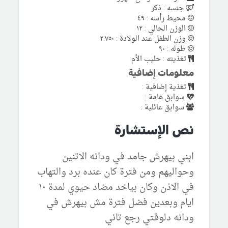
جنسه : ذكر
محيط رأسه : ٤٩
الوزن الحالي : ١٢
وزن الطفل عند الولادة : ٢.٧٥٠
طوله : ٩٠
تغذيته : حليب الأم
معلومات إضافية
تغذية إضافية :
سوابق هامة :
سوابق عائلية :
نص الإستشارة
ابني بيهرش جامد في ودانه الاتنين
وحواليهم ومن فترة كان عنده برد والتهاب
في الاذن وكان بياخد مضاد حيوي لمدة ١٠
ايام وبعدين فضل فترة مش بيهرش في
ودانه دلوقتي رجع تاني