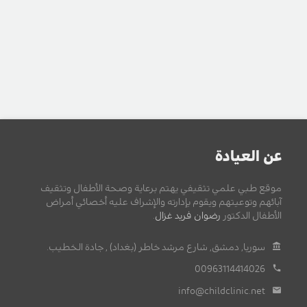
عن العيادة
موقع طبي علمي تثقيفي يهتم برعاية وصحة الأطفال وتثقيف
آبائهم وتوعيتهم ويقوم بإدارته والإشراف عليه أخصائي أمراض
الأطفال الدكتور
رضوان فريد غزال
.
سوريا, دمشق, شارع مرشد خاطر (بغداد) , جادة الخطيب.
00963114414026
info@childclinic.net