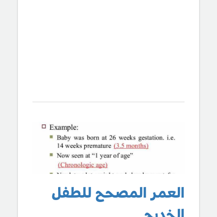
العمر المصحح للطفل
الخديج