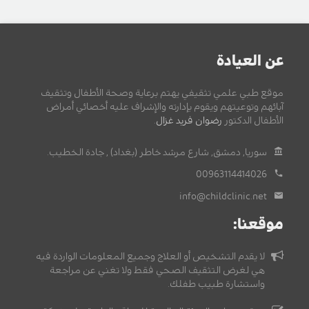
عن العيادة
موقع طبي علمي تثقيفي يهتم برعاية وصحة الأطفال وتثقيف
آبائهم وتوعيتهم ويقوم بإدارته والإشراف عليه أخصائي أمراض
الأطفال الدكتور
رضوان فريد غزال
.
سوريا, دمشق, شارع مرشد خاطر (بغداد) , جادة الخطيب.
00963114414026
info@childclinic.net
موقعنا:
لا يقدم التشخيص أو العلاج وجميع المعلومات الواردة فيه
هي لغرض التثقيف الصحي فقط ولا تغني عن مراجعة
واستشارة طبيب طفلك.