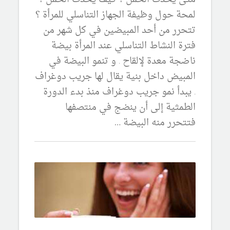
لمحة حول وظيفة الجهاز التناسلي للمرأة ؟
تتحرر من أحد المبيضين في كل شهر من
فترة النشاط التناسلي عند المرأة بيضة
ناضجة معدة لإلقاح . و تنمو البيضة في
المبيض داخل بنية يقال لها جريب دوغراف
. يبدأ نمو جريب دوغراف منذ بدء الدورة
الطمثية إلى أن ينضج في منتصفها
فتتحرر منه البيضة …