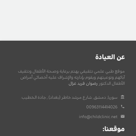
عن العيادة
موقع طبي علمي تثقيفي يهتم برعاية وصحة الأطفال وتثقيف
آبائهم وتوعيتهم ويقوم بإدارته والإشراف عليه أخصائي أمراض
الأطفال الدكتور
رضوان فريد غزال
.
سوريا, دمشق, شارع مرشد خاطر (بغداد) , جادة الخطيب.
00963114414026
info@childclinic.net
موقعنا: