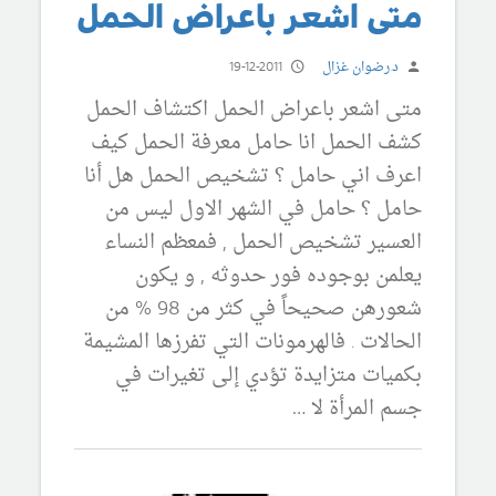
متى اشعر باعراض الحمل
د.رضوان غزال
19-12-2011
متى اشعر باعراض الحمل اكتشاف الحمل
كشف الحمل انا حامل معرفة الحمل كيف
اعرف اني حامل ؟ تشخيص الحمل هل أنا
حامل ؟ حامل في الشهر الاول ليس من
العسير تشخيص الحمل , فمعظم النساء
يعلمن بوجوده فور حدوثه , و يكون
شعورهن صحيحاً في كثر من 98 % من
الحالات . فالهرمونات التي تفرزها المشيمة
بكميات متزايدة تؤدي إلى تغيرات في
جسم المرأة لا …