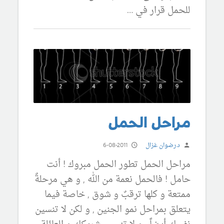
للحمل قرار في …
مراحل الحمل
د.رضوان غزال
6-08-2011
مراحل الحمل تطور الحمل مبروك ! أنت
حامل ! فالحمل نعمة من الله , و هي مرحلةٌ
ممتعة و كلها ترقبٌ و شوق , خاصة فيما
يتعلق بمراحل نمو الجنين , و لكن لا تنسين