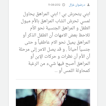
د.رضوان غزال
11-08-2012
ابني يتحرش بي ! ابني المراهق يحاول
لمسي تحرش الشاب المراهق بالأم ميول
الطفل و المراهق الجنسية نحو الأم
تلاحظ بعض الامهات أن الطفل الذكر أو
المراهق يميل نحو الام عاطفياً و حتى
جنسياً أحياناً , و قد يصل الامر إلى مرحلة
أن الأم أن نظرات و حركات الإبن أو
المراهق أصبح فيها شيء من الرغبة
كمحاولة اللمس أو …