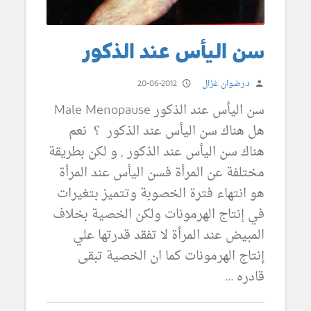
سن اليأس عند الذكور
د.رضوان غزال
20-06-2012
سن اليأس عند الذكور Male Menopause
هل هناك سن اليأس عند الذكور ؟ نعم
هناك سن اليأس عند الذكور , و لكن بطريقة
مختلفة عن المرأة فسن اليأس عند المرأة
هو انتهاء فترة الخصوبة وتتميز بتغيرات
في إنتاج الهرمونات ولكن الخصية بخلاف
المبيض عند المرأة لا تفقد قدرتها علي
إنتاج الهرمونات كما ان الخصية تبقى
قادره …