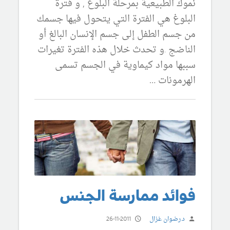
نموك الطبيعية بمرحلة البلوغ , و فترة
البلوغ هي الفترة التي يتحول فيها جسمك
من جسم الطفل إلى جسم الإنسان البالغ أو
الناضج .و تحدث خلال هذه الفترة تغيرات
سببها مواد كيماوية في الجسم تسمى
الهرمونات …
فوائد ممارسة الجنس
د.رضوان غزال
26-11-2011