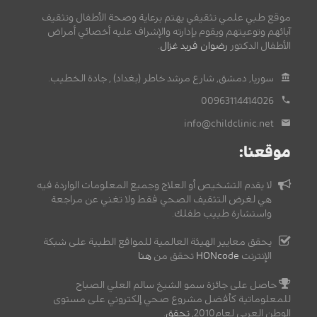
موقع طبي علمي تثقيفي يهتم برعاية وصحة الأطفال وتثقيف
آبائهم وتوعيتهم ويقوم بإدارته والإشراف عليه أخصائي أمراض
الأطفال الدكتور
رضوان فريد غزال
.
سوريا, دمشق, شارع مرشد خاطر (بغداد) , جادة الخطيب.
00963114414026
info@childclinic.net
موقعنا:
لا يقدم التشخيص أو العلاج وجميع المعلومات الواردة فيه
هي لغرض التثقيف الصحي فقط ولا تغني عن مراجعة
واستشارة طبيب طفلك.
يحقق معايير الهيئة العالمية للمواقع الطبية على شبكة
الإنترنت
HONcode
تحقق من
هنا
حاصل على جائزة سمو الشيخ سالم العلي الصباح
للمعلوماتية كأفضل مشروع صحي إلكتروني على مستوى
الوطن العربي لعام2010,
تحقق
.