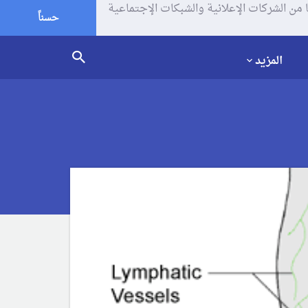
يف الإرتباط (الكوكيز) لتحليل زياراتك وإستخدامك للموقع و تتم مشاركة بعض المعلومات مع Google وغيرها من الشركات الإعلانية والشبكات الإجتماعية
حسناً
المزيد