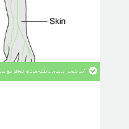
أنت تتصفح معلومات طبية موثوقة تتوافق مع معا