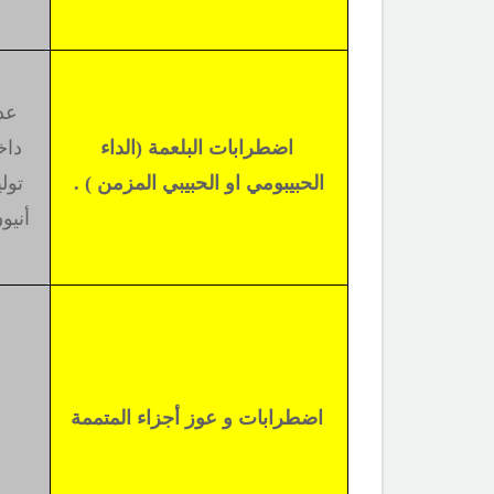
عدم
اضطرابات البلعمة (الداء
داخ
الحبيبومي او الحبيبي المزمن
) .
تول
أنيو
اضطرابات و عوز أجزاء المتممة