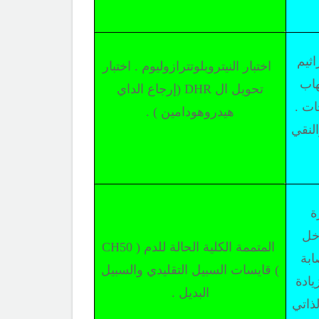
اثيم
اختبار النيتروبلوتترازوليوم . اختبار
تهاب
تحويل ال
DHR
(إرجاع الداي
ات .
هيدروهودامين ) .
النقي
ة
خل
المتممة الكلية الحالة للدم (
CH50
ابة
) قايسات السبيل التقليدي والسبيل
يادة
البديل .
ذاتي