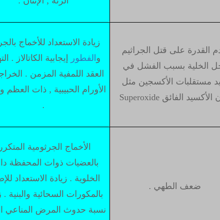
الرئة , الإنتان .
زيادة الاستعداد للأخماج بالجر
 القدرة على قتل الجراثيم
و
الفطور
إيجابية الكاتالاز . ال
ل الخلية بسبب الفشل في
العقد اللمفية المزمن . الخراج
يد مستقلبات الأكسجين مثل
الأورام الحبيبية , ذات العظم و
ن الأكسيد الفائق
Superoxide
.
الأخماج الجرثومية المتكرر
بالعضيات ذوات المحفظة دا
الخلوية . زيادة الاستعداد للإص
ضعف الطهي .
بالمكورات السحائية والبنية . ز
نسبة حدوث المرض المناعي ال