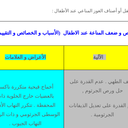
ل أو أصناف العوز المناعي عند الأطفال :
 و ضعف المناعة عند الاطفال (الأسباب و الخصائص و التقييم
الآلية
الأعراض و العلامات
 الطهي . عدم القدرة على
أخماج قيحية متكررة ناكس
حل ورص الجرثوم ,
بالعضيات خارج الخلوية ذا
المحفظة . تتكرر التهاب الأ
القدرة على تعديل الذيفانات
الوسطى الجرثومي و ذات الرئ
الجرثومية .
التهاب الجيوب .