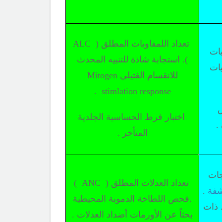
تعداد اللمفاويات المطلق (
ALC
يات
). استجابة شاذة للتنبيه المحدث
يات
للانقسام الفتيلي
Mitogen
.
stimlation response
ض
اختبار فرط الحساسية الجلدية
.
المتأخر .
جات
تعداد العدلات المطلق (
ANC
)
شفة
.
.
فحص اللطاخة الدموية المحيطية
. ذات
بحثاً عن الأورمات أضداد العدلات .