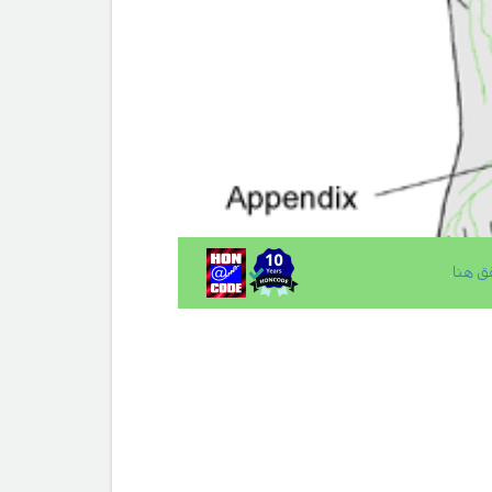
ق هنا
.