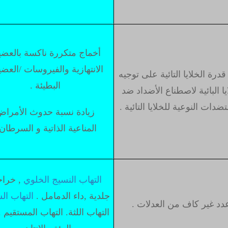
أخماج متكررة ناكسة بالعض
الانتهازية والفيروسات /العض
درة الخلايا التائية على توجيه
البطيئة .
يا البائية لاصطناع الأضداد ضد
ضدات النوعية للخلايا التائية .
زيادة نسبة حدوث الأمرا
المناعية الذاتية و السرطان 
التهاب النسيج الخلوي
, خرا
جلدية ,داء الدمامل .
التهاب ال
د غير كاف من العدلات .
التهاب اللثة. التهاب المستقيم 