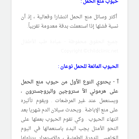
حبوب منع الحمل :
أكثر وسائل منع الحمل انتشارا وفعالية ، إذ أن
نسبة فشلها إذا استعملت بدقة معدومة تقريباً.
جميع الحقوق محفوظة - عيادة طب الأطفال
Copyright ©childclinic.net
الحبوب المانعة للحمل نوعان :
آ -
يحتوي النوع الأول من حبوب منع الحمل
على هرموني الأ ستروجين والبروجسترون
،
ويستعمل عند غير المرضعات . ويقوم تأثيره
على منع الإباضة . ويحدث سيلان الدم شهريا بعد
انتهاء الحبوب . وكي تقوم الحبوب بعملها على
النحو الأمثل يجب البدء باستعمالها في اليوم
الخامس للدورة الطمثية ، والاستمرار بتناولها