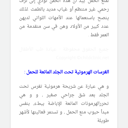
لمنع الحمل .بيد أن هذه الحقن تؤدي إلى نزف
رحمي غير منتظم أو غياب مديد بالطمث .لذلك
ينصح باستعمالها عند الأمهات اللواتي لديهن
عدد كبير من الأولاد وهن في سن متقدمة من
العمر فقط .
جميع الحقوق محفوظة - عيادة طب الأطفال
Copyright ©childclinic.net
الغرسات الهرمونية تحت الجلد المانعة للحمل :
و هي عبارة عن شريحة هرمونية تغرس تحت
الجلد بعد شق جراحي صغير , و و هي
تحررالهرمونات المانعة للإباضة ببطء, بنفس
مبدأ حبوب منع الحمل , و تستمر فعاليتها لأشهر
طويلة