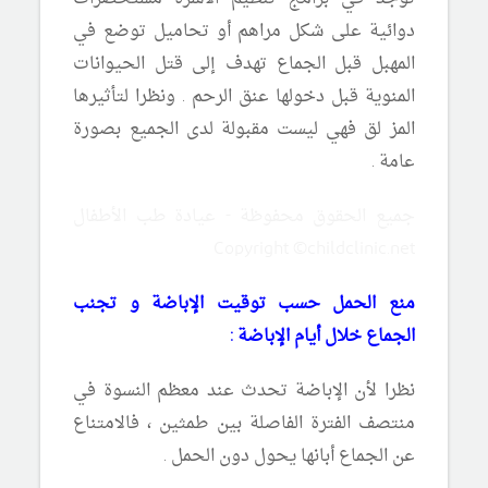
دوائية على شكل مراهم أو تحاميل توضع في
المهبل قبل الجماع تهدف إلى قتل الحيوانات
المنوية قبل دخولها عنق الرحم . ونظرا لتأثيرها
المز لق فهي ليست مقبولة لدى الجميع بصورة
عامة .
جميع الحقوق محفوظة - عيادة طب الأطفال
Copyright ©childclinic.net
منع الحمل حسب توقيت الإباضة و تجنب
الجماع خلال أيام الإباضة :
نظرا لأن الإباضة تحدث عند معظم النسوة في
منتصف الفترة الفاصلة بين طمثين ، فالامتناع
عن الجماع أبانها يحول دون الحمل .