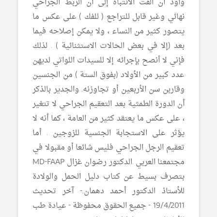
وأود أن الفت الانتباه إلى أن الربط الجراحي
نهائي وغير قابل للتراجع ( للفك ) على عكس ما
يتصور كثير من النساء ، ولا يمكن إصلاحه فيما
بعد (إلا في بعض الحالات الاستثنائية ) . لذلك
فإني لا أنصح بإجرائه إلا للسيدات اللواتي لديهن
عدد كبير من الأولاد (بفوق الستة ) من الجنسين
وقاربن سن الأربعين أو تجاوزنه. والجدير بالذكر
أن الدورة الطمثية بعد التعقيم الجراحي لا تتغير
، على عكس ما يعتقد كثير من العامة ، كما أنه لا
يؤثر على الاستجابة الجنسية للزوجين . أما
تعقيم الرجل الجراحي فليس شائعا أو مقبولا في
مجتمعنا العربي .
الدكتور رضوان غزال
MD-FAAP
بتصرف بسيط عن كتاب دليل الحمل والولادة
للأستاذ الدكتور أحمد دهمان.- آخر تحديث
19/4/2011 - جميع الحقوق محفوظة - عيادة طب