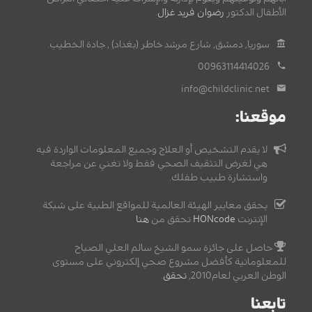
الأطفال الدكتور
رضوان فريد غزال
.
سوريا, دمشق, شارع مرشد خاطر (بغداد) , جادة الخطيب.
00963114414026
info@childclinic.net
موقعنا:
لا يقدم التشخيص أو العلاج وجميع المعلومات الواردة فيه
هي لغرض التثقيف الصحي فقط ولا تغني عن مراجعة
واستشارة طبيب طفلك.
يحقق معايير الهيئة العالمية للمواقع الطبية على شبكة
الإنترنت
HONcode
تحقق من
هنا
حاصل على جائزة سمو الشيخ سالم العلي الصباح
للمعلوماتية كأفضل مشروع صحي إلكتروني على مستوى
الوطن العربي لعام2010,
تحقق
.
تابعنا