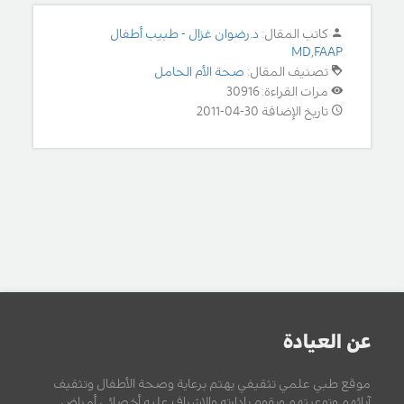
كاتب المقال:
د.رضوان غزال - طبيب أطفال
MD,FAAP
تصنيف المقال:
صحة الأم الحامل
مرات القراءة: 30916
تاريخ الإضافة 30-04-2011
عن العيادة
موقع طبي علمي تثقيفي يهتم برعاية وصحة الأطفال وتثقيف
آبائهم وتوعيتهم ويقوم بإدارته والإشراف عليه أخصائي أمراض