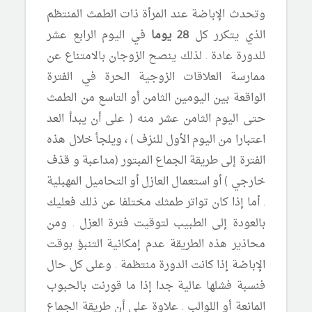
وتحدث الإباضة عند المرأة ذات الطمث المنتظم
الذي يتكرر كل
28 يوما
في اليوم الرابع عشر
للدورة عادة . لذلك ينصح الزوجان بالامتناع عن
ممارسة العلاقات الزوجية الحرة في الفترة
الواقعة بين اليومين الثامن أو التاسع من الطمث
حتى اليوم الثامن عشر منه ( على أن يبدأ العد
اعتبارا من اليوم الأول للنزف ) ، ويلجأ خلال هذه
الفترة إلى طريقة الجماع المبتور (مداعبة و قذف
خارجي ) أو استعمال العازل أو التحاميل المهبلية
. أما إذا كان تواتر طمثك مختلفا عن ذلك فعليك
بالعودة إلى الطبيب لتوقيت فترة العزل . ومن
محاذير هذه الطريقة عدم إمكانية التنبؤ بوقت
الإباضة إذا كانت الدورة منتظمة . وعلى كل حال
فنسبة فشلها عالية جدا إذا ما قورنت بالحبوب
المانعة أو اللوالب . علاوة على أن طريقة الجماع