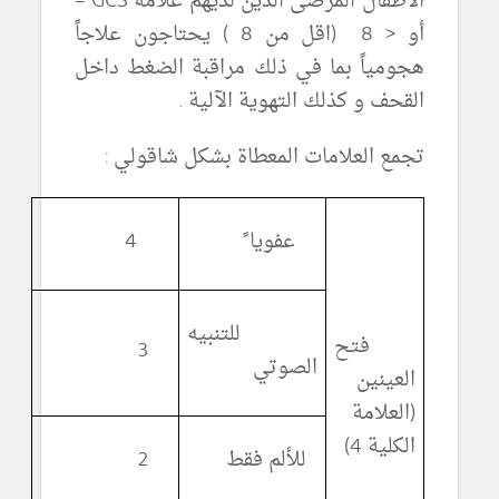
الاطفال المرضى الذين لديهم علامة
GCS
=
أو
<
8 (اقل من 8 ) يحتاجون علاجاً
هجومياً بما في ذلك مراقبة الضغط داخل
القحف و كذلك التهوية الآلية .
تجمع العلامات المعطاة بشكل شاقولي :
عفويا ً
4
للتنبيه
فتح
3
الصوتي
العينين
(العلامة
الكلية 4)
للألم فقط
2