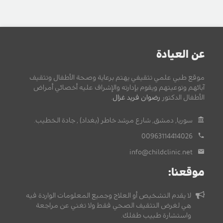
عن العيادة
موقع طبي علمي تثقيفي يهتم برعاية وصحة الأطفال وتثقيف
آبائهم وتوعيتهم ويقوم بإدارته والإشراف عليه أخصائي أمراض
الأطفال الدكتور
رضوان فريد غزال
.
سوريا, دمشق, شارع مرشد خاطر (بغداد) , جادة الخطيب.
00963114414026
info@childclinic.net
موقعنا:
لا يقدم التشخيص أو العلاج وجميع المعلومات الواردة فيه
هي لغرض التثقيف الصحي فقط ولا تغني عن مراجعة
واستشارة طبيب طفلك.