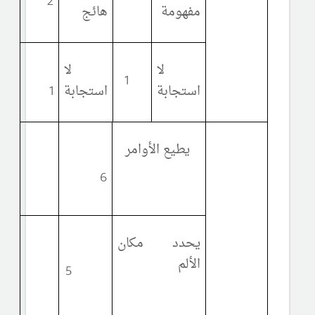
2
مفهومة
هائج
لا
لا
1
استجابة
استجابة
1
يطيع الأوامر
6
يحدد مكان
الألم
5