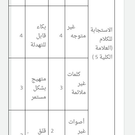
غير
بكاء
الاستجابة
متوجه
4
قابل
4
للكلام
للتهدئة
(العلامة
الكلية 5 )
كلمات
متهيج
غير
3
بشكل
3
ملائمة
مستمر
أصوات
غير
2
قلق ,