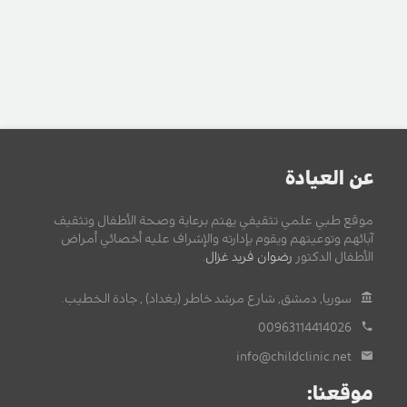
عن العيادة
موقع طبي علمي تثقيفي يهتم برعاية وصحة الأطفال وتثقيف
آبائهم وتوعيتهم ويقوم بإدارته والإشراف عليه أخصائي أمراض
الأطفال الدكتور
رضوان فريد غزال
.
سوريا, دمشق, شارع مرشد خاطر (بغداد) , جادة الخطيب.
00963114414026
info@childclinic.net
موقعنا: