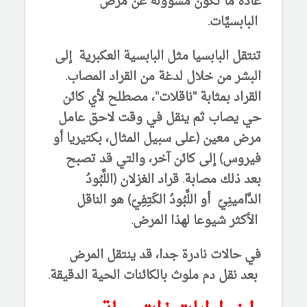
عادة ما تكون مسؤولة عن مرض
البابسيَّات.
تنتقل البابسيا مثل البابسية العكبرية إلى
البشر من خلال لدغة من القراد المصاب.
القراد بمثابة "ناقلات"، مصطلح لأي كائن
حي يصاب ثم ينقل في وقت لاحق عامل
مرض معين (على سبيل المثال، بكتيريا أو
فيروس) إلى كائن آخر، والتي قد تصبح
بعد ذلك مصابة. قراد الغزلان (اللَّبُودُ
الدَّامينِيّ أو اللَّبُودُ الكَتِفِيّ) هو الناقل
الأكثر شيوعا لهذا المرض.
في حالات نادرة جدا، قد ينتقل المرض
بعد نقل دم ملوث بالكائنات الحية الدقيقة.