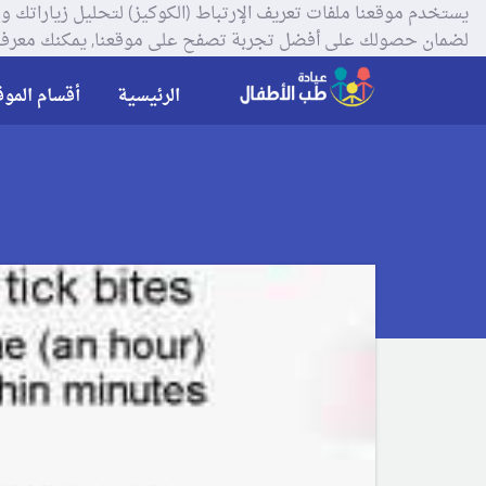
لضمان حصولك على أفضل تجربة تصفح على موقعنا, يمكنك معرفة
الرئيسية
أقسام الموق