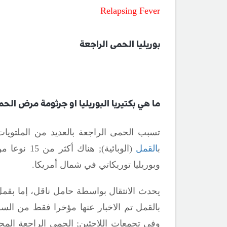
Relapsing Fever
بوريليا الحمى الراجعة
ما هي بكتيريا البوريليا او جرثومة مرض الحم
تسبب الحمى الراجعة بالعديد من الملتويات
ب
القمل
(الوبائية)
;
هناك أكثر
وبوريليا توريكاتي في شمال أمريكا.
يحدث الانتقال بواسطة حامل ناقل، إما بقم
بالقمل تم الاخبار عنها مؤخرا فقط من الس
وفي تجمعات اللاجئين
;
الحمى الراجعة المح