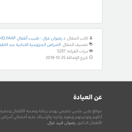
كاتب المقال:
د.رضوان غزال - طبيب أطفال MD,FAAP
تصنيف المقال:
الامراض الجرثومية الانتانية عند الاطف
مرات القراءة: 5297
تاريخ الإضافة 25-10-2018
عن العيادة
موقع طبي علمي تثقيفي يهتم برعاية وصحة الأطفال وتثقيف
آبائهم وتوعيتهم ويقوم بإدارته والإشراف عليه أخصائي أمراض
الأطفال الدكتور
رضوان فريد غزال
.