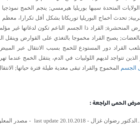
لايات المتحدة سببها بوريليا هيرمسي
;
ينجم الخمج نموذجيا
ربية
;
تحدث أخماج البوريليا توريكاتا بشكل أقل تكرارا، معظم ال
ارض المنحشرة
;
العضات
;
يصبح القراد مخموجا بالتغذي على القوارض وينقل ال
عب القراد دور المستودع للخمج بسبب الانتقال عبر المبيض
ين تتواجد لديهم اللولبيات في الدم، ينتقل الخمج عندما 
 الجسم
المخموج والقراد تبقى معدية طيلة فترة حياتها
;
الانتق
 مرض الحمى الراجعة :
.
الدكتور رضوان غزال -
18 - مصدر المعلومات :
.20
10
last update 20.