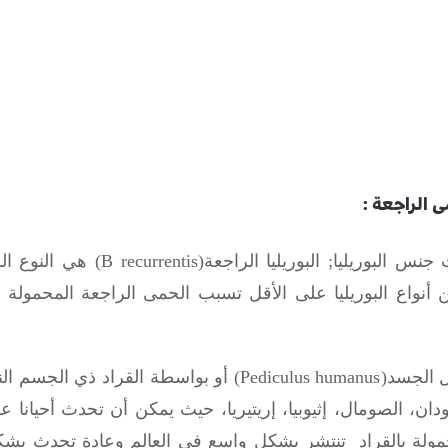
ى الراجعة :
 جنس البوريليا
;
البوريليا الراجعة(
B recurrentis)
هي النوع الو
 من 15 نوعا من أنواع البوريليا على الأقل تسبب الحمى الراجعة المحم
ل الجسد(
Pediculus humanus
) أو بواسطة القراد ذي الجسم الن
ودان، الصومال، إثيوبيا، إريتيريا، حيث يمكن أن تحدث أحي
مولة بالقراد تنتشر بشكل واسع في العالم وعادة تحدث بش