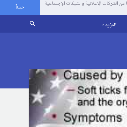
يف الإرتباط (الكوكيز) لتحليل زياراتك وإستخدامك للموقع و تتم مشاركة بعض المعلومات مع Google وغيرها من الشركات الإعلانية والشبكات الإجتماعية
حسناً
المزيد