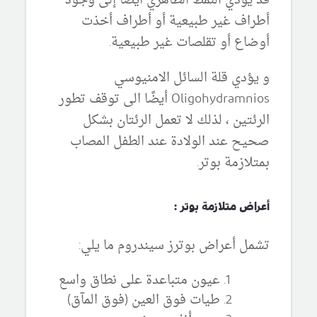
قد يؤدي النمط الظاهري أيضًا إلى وجود
أطراف غير طبيعية أو أطراف أخذت
أوضاع أو تقلصات غير طبيعية.
و يؤدي قلة السائل الامنيوسي
Oligohydramnios أيضًا الى توقف تطور
الرئتين ، لذلك لا تعمل الرئتان بشكل
صحيح عند الولادة عند الطفل المصاب
بمتلازمة بوتر.
أعراض متلازمة بوتر :
تشمل أعراض بوترز سيندروم ما يلي:
عيون متباعدة على نطاق واسع
طيات فوق العين (فوق المآق)