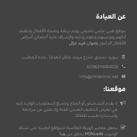
عن العيادة
موقع طبي علمي تثقيفي يهتم برعاية وصحة الأطفال وتثقيف
آبائهم وتوعيتهم ويقوم بإدارته والإشراف عليه أخصائي أمراض
الأطفال الدكتور
رضوان فريد غزال
.
سوريا, دمشق, شارع مرشد خاطر (بغداد) , جادة الخطيب.
00963114414026
info@childclinic.net
موقعنا:
لا يقدم التشخيص أو العلاج وجميع المعلومات الواردة فيه
هي لغرض التثقيف الصحي فقط ولا تغني عن مراجعة
واستشارة طبيب طفلك.
يحقق معايير الهيئة العالمية للمواقع الطبية على شبكة
الإنترنت
HONcode
تحقق من
هنا