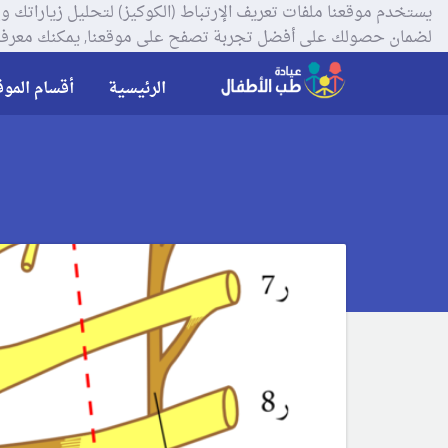
لضمان حصولك على أفضل تجربة تصفح على موقعنا, يمكنك معرفة
الرئيسية
أقسام الموق