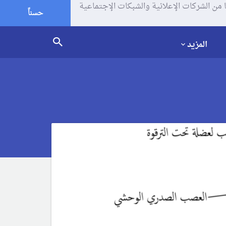
يف الإرتباط (الكوكيز) لتحليل زياراتك وإستخدامك للموقع و تتم مشاركة بعض المعلومات مع Google وغيرها من الشركات الإعلانية والشبكات الإجتماعية
حسناً
المزيد