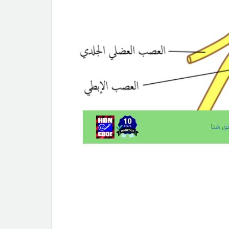
ق هنا
.