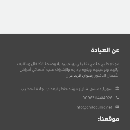
عن العيادة
موقع طبي علمي تثقيفي يهتم برعاية وصحة الأطفال وتثقيف
آبائهم وتوعيتهم ويقوم بإدارته والإشراف عليه أخصائي أمراض
الأطفال الدكتور
رضوان فريد غزال
.
سوريا, دمشق, شارع مرشد خاطر (بغداد) , جادة الخطيب.
00963114414026
info@childclinic.net
موقعنا: