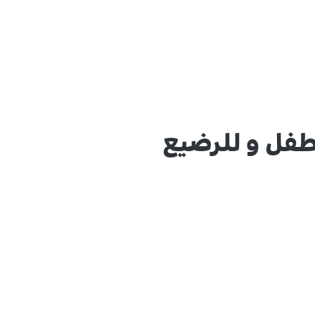
لطفل و للرضيع