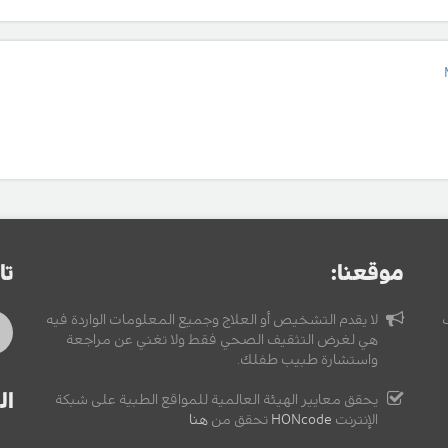
موقعنا:
تا
لا يقدم التشخيص أو العلاج وجميع المعلومات الواردة فيه
هي لغرض التثقيف الصحي فقط ولا تغني عن مراجعة
واستشارة طبيب طفلك.
ال
يحقق معايير الهيئة العالمية للمواقع الطبية على شبكة
الإنترنت
HONcode
تحقق من
هنا