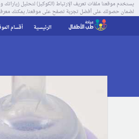
لضمان حصولك على أفضل تجربة تصفح على موقعنا, يمكنك معرفة
الرئيسية
أقسام الموق