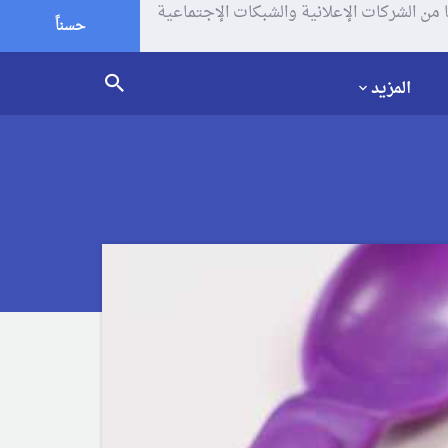
يف الإرتباط (الكوكيز) لتحليل زياراتك وإستخدامك للموقع و تتم مشاركة بعض المعلومات مع Google وغيرها من الشركات الإعلانية والشبكات الإجتماعية
حسناً
المزيد