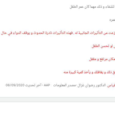
لشفاء و ذلك مهما كان عمر الطفل
مره
 فزعت من التأثيرات الجانبية له , فهذه التأثيرات نادرة الحدوث و يوقف الدواء في حال
تى لو تحسن الطفل
مكان مرتفع و مقفل
ق ذلك و يغافلك و يأخذ كمية كبيرة منه
لقياس
..الدكتور رضوان غزال -مصدر المعلومات : AAP -
آخر تحديث 08/09/2020