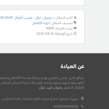
كاتب المقال:
د.رضوان غزال - طبيب أطفال MD,FAAP
تصنيف المقال:
ادوية الأطفال
مرات القراءة: 9999
تاريخ الإضافة 10-09-2020
عن العيادة
موقع طبي علمي تثقيفي يهتم برعاية وصحة الأطفال وتثقيف
آبائهم وتوعيتهم ويقوم بإدارته والإشراف عليه أخصائي أمراض
الأطفال الدكتور
رضوان فريد غزال
.
سوريا, دمشق, شارع مرشد خاطر (بغداد) , جادة الخطيب.
00963114414026