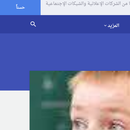
يف الإرتباط (الكوكيز) لتحليل زياراتك وإستخدامك للموقع و تتم مشاركة بعض المعلومات مع Google وغيرها من الشركات الإعلانية والشبكات الإجتماعية
حسناً
المزيد