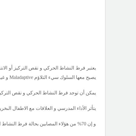
يعتبر فرط النشاط الحركي و نقص التركيز أو الانتب
يصبح معها السلوك سيء التلاؤم
Maladaptive
و غي
يمكن أن توجد فرط النشاط الحركي و نقص التركيز أو الانتباه عند 5 % من الفتيات و10 % من الذ
يتأثر الأداء المدرسي و العلاقات مع الاطفال ا
و إن 70% من هؤلاء المصابين بحالة فرط النشاط الحركي و نقص التركيز أو الانتباهفي الطفولة تستمر لديهم الأعراض إلى الكهولة .