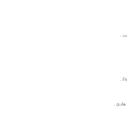
ت .
.
Fi
هادئ .