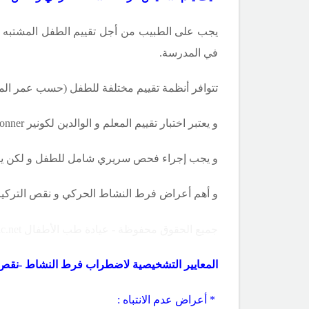
يجب على الطبيب من أجل تقييم الطفل المشتبه إصا
في المدرسة.
تتوافر أنظمة تقييم مختلفة للطفل (حسب عمر المر
و يعتبر اختبار تقييم المعلم و الوالدين لكونير
onner
و يجب إجراء فحص سريري شامل للطفل و لكن يك
و أهم أعراض فرط النشاط الحركي و نقص التركيز أو 
جميع الحقوق محفوظة - عيادة طب الأطفال Copyright ©childclinic.net
المعايير التشخيصية لاضطراب فرط النشاط -نقص ال
* أعراض عدم الانتباه :