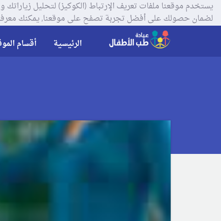
لضمان حصولك على أفضل تجربة تصفح على موقعنا, يمكنك معرفة
الرئيسية
أقسام الموق