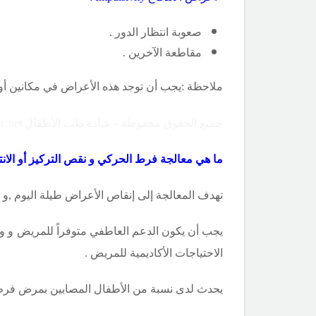
صعوبة انتظار الدور .
مقاطعة الآخرين .
ملاحظة :يجب أن توجد هذه الأعراض في مكانين أو أكث
جميع الحقوق محفوظة - عيادة طب الأطفال Copyright ©childclinic.net
ما هي معالجة فرط الحركي و نقص التركيز أو الانتب
تهدف المعالجة إلى إنقاص الأعراض طيلة اليوم ,و ي
يجب أن يكون الدعم العاطفي متوفراً للمريض و وال
الاحتياجات الأكاديمية للمريض .
يحدث لدى نسبة من الأطفال المصابين بمرض فرط النشاط الحر