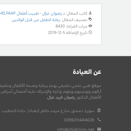
كاتب المقال:
د.رضوان غزال - طبيب أطفال MD,FAAP
تصنيف المقال:
رعاية الطفل من قبل الوالدين
مرات القراءة: 8430
تاريخ الإضافة 5-12-2019
عن العيادة
موقع طبي علمي تثقيفي يهتم برعاية وصحة الأطفال وتثقيف
آبائهم وتوعيتهم ويقوم بإدارته والإشراف عليه أخصائي أمراض
الأطفال الدكتور
رضوان فريد غزال
.
سوريا, دمشق, شارع مرشد خاطر (بغداد) , جادة الخطيب.
00963114414026
info@childclinic.net