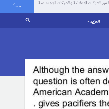
يف الإرتباط (الكوكيز) لتحليل زياراتك وإستخدامك للموقع و تتم مشاركة بعض المعلومات مع Google وغيرها من الشركات الإعلانية والشبكات الإجتماعية
حسناً
المزيد