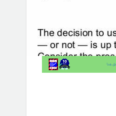
ق هنا
.