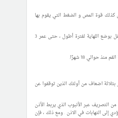
 كذلك قوة المص و الضغط التي يقوم بها
يضع الاطفال المصاصون اللطيفون ضغطًا أقل على أسنانهم الأمامية و قد يكون من الممكن السمح للطفل بوضع اللهاية لفترة أطول ، حتى عمر 3
 حوالي 18 شهرًا.
ثر بثلاثة اضعاف من أولئك الذين توقفوا عن
من التصريف عبر الأنبوب الذي يربط الأذن
ي إلى التهابات في الاذن . ومع ذلك ، فإن